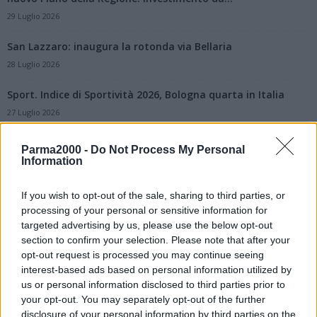
29 Luglio 2026
San Lazzaro: inaugura la rotonda via Bellaria
28 Luglio 2026
Sport. Indice di Sportività 2026, Bologna quarta in Italia
27 Luglio 2026
Edilizia sanitaria, dalla Conferenza Stato-Regioni via libera
Parma2000 -
Do Not Process My Personal
al programma degli investimenti Inail: per l’Emilia-
Information
Romagna...
25 Luglio 2026
If you wish to opt-out of the sale, sharing to third parties, or
processing of your personal or sensitive information for
Nodo di Bologna, al via nei primi mesi del 2027 il cantiere
targeted advertising by us, please use the below opt-out
dell’A14 con...
section to confirm your selection. Please note that after your
23 Luglio 2026
opt-out request is processed you may continue seeing
interest-based ads based on personal information utilized by
Passante di Bologna, oggi la firma al Mit con il Ministro
us or personal information disclosed to third parties prior to
Salvini e l’ad...
your opt-out. You may separately opt-out of the further
23 Luglio 2026
disclosure of your personal information by third parties on the