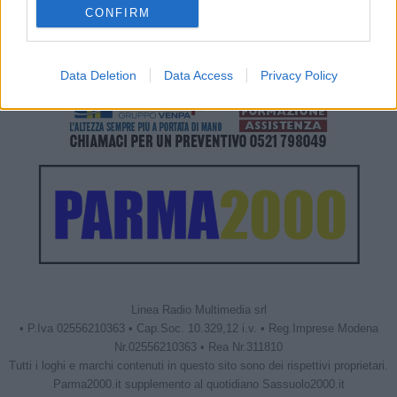
CONFIRM
Data Deletion
Data Access
Privacy Policy
Linea Radio Multimedia srl
• P.Iva 02556210363 • Cap.Soc. 10.329,12 i.v. • Reg.Imprese Modena
Nr.02556210363 • Rea Nr.311810
Tutti i loghi e marchi contenuti in questo sito sono dei rispettivi proprietari.
Parma2000.it supplemento al quotidiano Sassuolo2000.it