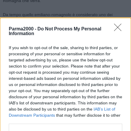
Romagna che verrà.
Da tempo quello emiliano-romagnolo è considerato uno dei
modelli più avanzati del sistema sanitario italiano
. Un sistema
Parma2000 -
Do Not Process My Personal
costruito su una forte integrazione tra ospedali, medicina territoriale
Information
e servizi pubblici diffusi, capace di garantire qualità delle cure,
accesso ai servizi e un rapporto stretto tra sanità e comunità. Un
If you wish to opt-out of the sale, sharing to third parties, or
modello che ha fatto della prossimità e del radicamento territoriale
processing of your personal or sensitive information for
uno dei propri principali punti di forza.
targeted advertising by us, please use the below opt-out
section to confirm your selection. Please note that after your
L’Emilia-Romagna rappresenta inoltre
uno degli ecosistemi più
opt-out request is processed you may continue seeing
avanzati del Paese
nel campo della
ricerca sanitaria e delle
interest-based ads based on personal information utilized by
us or personal information disclosed to third parties prior to
tecnologie medicali
. Università, centri di ricerca e imprese
your opt-out. You may separately opt-out of the further
biomedicali costituiscono infatti un sistema che contribuisce allo
disclosure of your personal information by third parties on the
sviluppo del settore sanitario regionale e nazionale. La sfida sarà
IAB’s list of downstream participants. This information may
trasformare innovazione e ricerca in servizi sempre più efficaci per i
also be disclosed by us to third parties on the
IAB’s List of
cittadini.
Downstream Participants
that may further disclose it to other
third parties.
Ma oggi anche i sistemi più solidi sono chiamati a cambiare. La