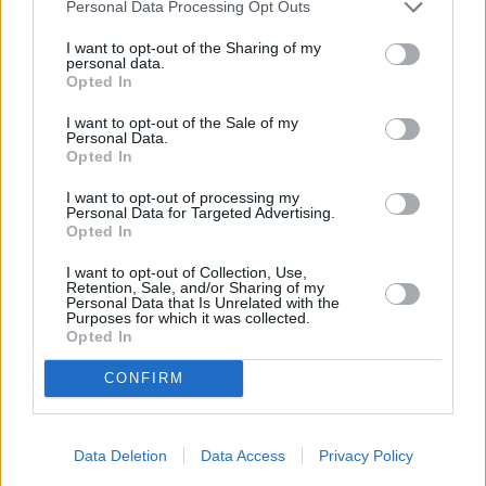
Personal Data Processing Opt Outs
pandemia ha rappresentato uno spartiacque per tutti i sistemi
sanitari europei. Ha mostrato la forza del servizio pubblico, ma
I want to opt-out of the Sharing of my
personal data.
anche i suoi limiti e ha aperto
nuove sfide legate alla carenza di
Opted In
personale sanitario, all
’
aumento della domanda di cure e alla
sostenibilità economica dei sistemi pubblici.
I want to opt-out of the Sale of my
Personal Data.
Opted In
Per questo il confronto, condotto da
Antonio Procacci
, Giornalista
esperto di scenari contemporanei, metterà al centro temi come
I want to opt-out of processing my
Personal Data for Targeted Advertising.
l’organizzazione dei servizi sanitari, il rafforzamento della medicina
Opted In
di prossimità, la prevenzione, la digitalizzazione e l’innovazione
tecnologica. Un dialogo che vedrà seduti allo stesso tavolo
I want to opt-out of Collection, Use,
Retention, Sale, and/or Sharing of my
istituzioni e imprenditori, chiamati a confrontarsi su sfide e
Personal Data that Is Unrelated with the
Purposes for which it was collected.
prospettive comuni, tra cui
Vincenzo Colla
, Vicepresidente con
Opted In
delega a Sviluppo economico e green economy, Energia,
Formazione professionale, Università e ricerca,
Lorenzo Broccoli
,
CONFIRM
Direttore Generale Cura della Persona, Salute e Welfare,
Davide
Conte
, Presidente Lepida S.c.p.A.,
Guido Beccagutti
, Direttore
Generale Confindustria Dispositivi Medici,
Ella Cocchi
, Direttore
Data Deletion
Data Access
Privacy Policy
Sistemi Informativi e Innovazione Grande Ospedale Niguarda, e