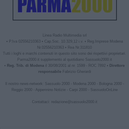
Linea Radio Multimedia srl
• P.Iva 02556210363 • Cap.Soc. 10.329,12 i.v. • Reg.Imprese Modena
Nr.02556210363 • Rea Nr.311810
Tutti i loghi e marchi contenuti in questo sito sono dei rispettivi proprietari.
Parma2000.it supplemento al quotidiano Sassuolo2000.it
•
Reg. Trib. di Modena
il 30/08/2001 al nr. 1599 - ROC 7892 •
Direttore
responsabile
Fabrizio Gherardi
Il nostro news-network:
Sassuolo 2000
-
Modena 2000
-
Bologna 2000
-
Reggio 2000
-
Appennino Notizie
-
Carpi 2000
-
SassuoloOnLine
Contattaci:
redazione@sassuolo2000.it