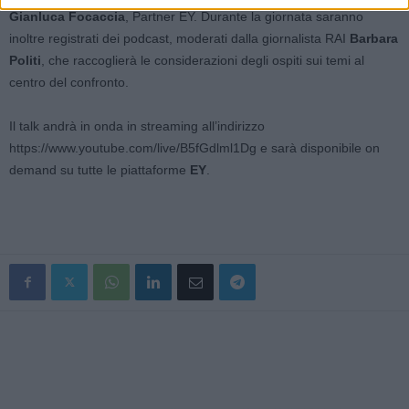
Gianluca Focaccia
, Partner EY. Durante la giornata saranno
inoltre registrati dei podcast, moderati dalla giornalista RAI
Barbara
Politi
, che raccoglierà le considerazioni degli ospiti sui temi al
centro del confronto.
Il talk andrà in onda in streaming all’indirizzo
https://www.youtube.com/live/B5fGdlml1Dg e sarà disponibile on
demand su tutte le piattaforme
EY
.