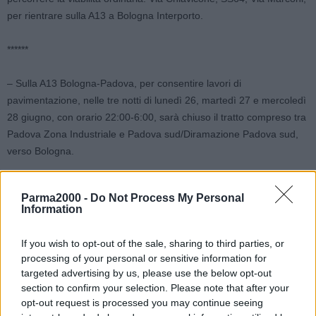
per rientrare sulla A13 a Bologna Interporto.
******
– Sulla A13 Bologna-Padova, per consentire lavori di
pavimentazione, nelle tre notti di lunedì 26, martedì 27 e mercoledì
28 giugno, con orario 22:00-6:00, sarà chiuso il tratto compreso tra
Padova Zona Industriale e Padova sud/Diramazione Padova sud,
verso Bologna.
In alternativa, dopo l’uscita obbligatoria alla stazione di Padova
Parma2000 -
Do Not Process My Personal
Zona Industriale, percorrere la viabilità ordinaria: Corso Stati Uniti e
Information
Corso Esperanto ed entrare sulla Diramazione di Padova sud alla
stazione di Padova sud.
If you wish to opt-out of the sale, sharing to third parties, or
processing of your personal or sensitive information for
******
targeted advertising by us, please use the below opt-out
section to confirm your selection. Please note that after your
opt-out request is processed you may continue seeing
Sulla A14 Bologna-Taranto, per consentire lavori di pavimentazione,