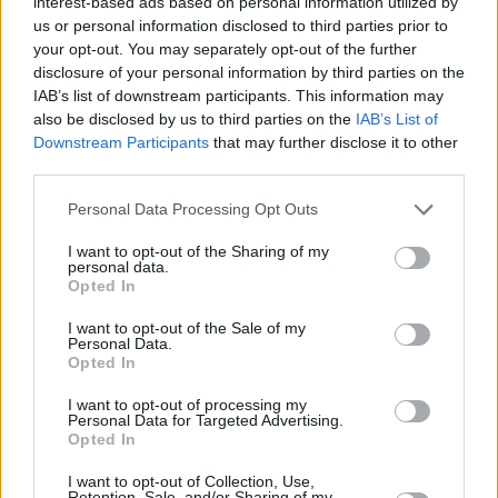
interest-based ads based on personal information utilized by
sarà chiusa la stazione di Rimini sud, nei seguenti giorni e con le
us or personal information disclosed to third parties prior to
seguenti modalità:
your opt-out. You may separately opt-out of the further
disclosure of your personal information by third parties on the
-dalle 22:00 di lunedì 26 alle 6:00 di martedì 27 giugno, in uscita
IAB’s list of downstream participants. This information may
per chi proviene da Bologna.
also be disclosed by us to third parties on the
IAB’s List of
Downstream Participants
that may further disclose it to other
third parties.
In alternativa si consiglia di uscire alla stazione di Rimini nord;
Personal Data Processing Opt Outs
-dalle 22:00 di giovedì 29 alle 6:00 di venerdì 30 giugno: in uscita
per chi proviene da Ancona.
I want to opt-out of the Sharing of my
personal data.
Opted In
In alternativa si consiglia di uscire alla stazione di Riccione.
I want to opt-out of the Sale of my
Personal Data.
******
Opted In
I want to opt-out of processing my
Sulla A14 Bologna-Taranto, per consentire lavori di manutenzione
Personal Data for Targeted Advertising.
delle barriere di sicurezza, saranno adottati i seguenti
Opted In
provvedimenti di chiusura:
I want to opt-out of Collection, Use,
Retention, Sale, and/or Sharing of my