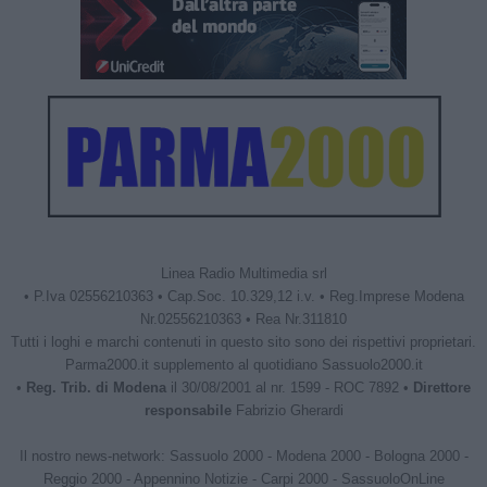
Linea Radio Multimedia srl
• P.Iva 02556210363 • Cap.Soc. 10.329,12 i.v. • Reg.Imprese Modena
Nr.02556210363 • Rea Nr.311810
Tutti i loghi e marchi contenuti in questo sito sono dei rispettivi proprietari.
Parma2000.it supplemento al quotidiano Sassuolo2000.it
•
Reg. Trib. di Modena
il 30/08/2001 al nr. 1599 - ROC 7892 •
Direttore
responsabile
Fabrizio Gherardi
Il nostro news-network:
Sassuolo 2000
-
Modena 2000
-
Bologna 2000
-
Reggio 2000
-
Appennino Notizie
-
Carpi 2000
-
SassuoloOnLine