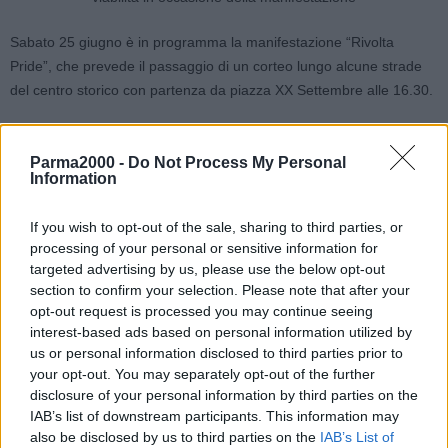
Sabato 25 giugno è in programma la manifestazione “Rivolta
Pride”, che prevede il passaggio di un corteo lungo alcune strade
del centro storico con partenza da piazza XX Settembre alle 16.30.
A tale riguardo il settore mobilità del Comune di Bologna ha
emanato un’ordinanza che contiene le modifiche alla viabilità.
Parma2000 -
Do Not Process My Personal
Information
In particolare è in vigore, a partire dalle 14.30 e fino alle 16.30, il
If you wish to opt-out of the sale, sharing to third parties, or
divieto di transito veicolare nelle seguenti vie, per il tempo
processing of your personal or sensitive information for
strettamente necessario al passaggio del corteo, ad esclusione dei
targeted advertising by us, please use the below opt-out
veicoli di pronto intervento e di pubblica sicurezza: piazza XX
section to confirm your selection. Please note that after your
Settembre, via Indipendenza (Da Piazza XX Settembre a via Dei
opt-out request is processed you may continue seeing
Mille)
interest-based ads based on personal information utilized by
us or personal information disclosed to third parties prior to
your opt-out. You may separately opt-out of the further
Dalle 16.30 e fino a cessate esigenze é in vigore il divieto di transito
disclosure of your personal information by third parties on the
veicolare nelle seguenti vie, per il tempo strettamente necessario al
IAB’s list of downstream participants. This information may
passaggio del corteo, ad esclusione dei veicoli di pronto intervento
also be disclosed by us to third parties on the
IAB’s List of