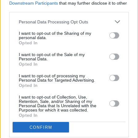
e di pubblica sicurezza: via dei Mille, piazza dei Martiri, via Don
Downstream Participants
that may further disclose it to other
Minzoni, viale Pietramellara (semicarreggiata esterna), Piazza di
third parties.
Porta Lame, viale Silvani (semicarreggiata esterna) , Porta San
Personal Data Processing Opt Outs
Felice, viale Vicini (semicarreggiata esterna) , Porta S. Isaia, viale
Pepoli (semicarreggiata esterna), Porta Saragozza, viale Aldini
I want to opt-out of the Sharing of my
(semicarreggiata esterna), Porta San Mamolo, viale Panzacchi
personal data.
Opted In
(semicarreggiata esterna), Porta Castiglione, viale Gozzadini
(semicarreggiata esterna), Piazza di Porta Santo Stefano fino
I want to opt-out of the Sale of my
Personal Data.
all’entrata dei Giardini Margherita.
Opted In
Il Comune di Bologna, in collaborazione con TPER, ha previsto –
I want to opt-out of processing my
Personal Data for Targeted Advertising.
come sempre in occasione di eventi che prevedono la
Opted In
partecipazione di molte persone come il Pride – la presenza di una
linea bus notturna che collega il centro alla zona Roveri: la linea
I want to opt-out of Collection, Use,
Retention, Sale, and/or Sharing of my
14N sarà attiva nella notte tra sabato e domenica. Qui tutte
Personal Data that Is Unrelated with the
Purposes for which it was collected.
informazioni
le
Opted In
CONFIRM