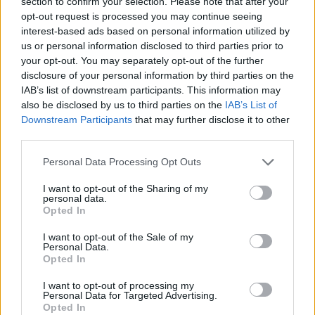
section to confirm your selection. Please note that after your
opt-out request is processed you may continue seeing
I lavori di ripristino del parapetto del ponte di San Ruffillo si
interest-based ads based on personal information utilized by
us or personal information disclosed to third parties prior to
concludono in anticipo di circa due giorni rispetto a quanto previsto.
your opt-out. You may separately opt-out of the further
Domani, venerdì 17 giugno, dalle ore 9 il cantiere sarà infatti
disclosure of your personal information by third parties on the
rimosso e la circolazione – che al momento è a senso unico
IAB’s list of downstream participants. This information may
alternato regolato da semafori– tornerà regolare.
also be disclosed by us to third parties on the
IAB’s List of
Downstream Participants
that may further disclose it to other
I lavori erano iniziati il 9 giugno e sarebbero dovuti terminare nella
third parties.
giornata del 18.
Personal Data Processing Opt Outs
I want to opt-out of the Sharing of my
personal data.
Opted In
I want to opt-out of the Sale of my
Personal Data.
Opted In
I want to opt-out of processing my
Personal Data for Targeted Advertising.
Opted In