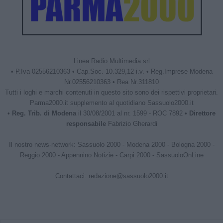
Linea Radio Multimedia srl
• P.Iva 02556210363 • Cap.Soc. 10.329,12 i.v. • Reg.Imprese Modena
Nr.02556210363 • Rea Nr.311810
Tutti i loghi e marchi contenuti in questo sito sono dei rispettivi proprietari.
Parma2000.it supplemento al quotidiano Sassuolo2000.it
•
Reg. Trib. di Modena
il 30/08/2001 al nr. 1599 - ROC 7892 •
Direttore
responsabile
Fabrizio Gherardi
Il nostro news-network:
Sassuolo 2000
-
Modena 2000
-
Bologna 2000
-
Reggio 2000
-
Appennino Notizie
-
Carpi 2000
-
SassuoloOnLine
Contattaci:
redazione@sassuolo2000.it