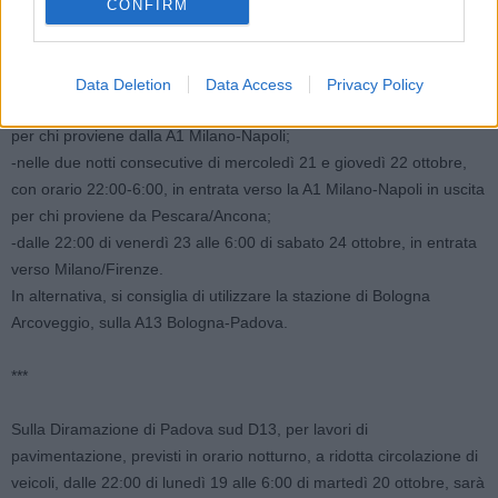
Sulla A14 Bologna-Taranto. per lavori di pavimentazione, previsti in
CONFIRM
orario notturno, a ridotta circolazione di veicoli, sarà chiusa la
stazione di Bologna Fiera, nei seguenti giorni e con le seguenti
modalità:
Data Deletion
Data Access
Privacy Policy
-dalle 22.00 di lunedì 19 alle 6.00 di martedì 20 ottobre, in uscita
per chi proviene dalla A1 Milano-Napoli;
-nelle due notti consecutive di mercoledì 21 e giovedì 22 ottobre,
con orario 22:00-6:00, in entrata verso la A1 Milano-Napoli in uscita
per chi proviene da Pescara/Ancona;
-dalle 22:00 di venerdì 23 alle 6:00 di sabato 24 ottobre, in entrata
verso Milano/Firenze.
In alternativa, si consiglia di utilizzare la stazione di Bologna
Arcoveggio, sulla A13 Bologna-Padova.
***
Sulla Diramazione di Padova sud D13, per lavori di
pavimentazione, previsti in orario notturno, a ridotta circolazione di
veicoli, dalle 22:00 di lunedì 19 alle 6:00 di martedì 20 ottobre, sarà