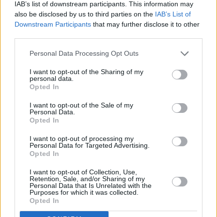
IAB’s list of downstream participants. This information may
delle barriere di sicurezza, previsti in orario notturno, a ridotta
also be disclosed by us to third parties on the
IAB’s List of
circolazione di veicoli, nelle tre notti consecutive di mercoledì 21,
Downstream Participants
that may further disclose it to other
giovedì 22 e venerdì 23 ottobre, con orario 22:00-6:00, sarà chiusa
third parties.
la stazione di Cesena nord, in uscita per chi proviene da Bologna.
Personal Data Processing Opt Outs
In alternativa si consiglia di uscire alla stazione di Cesena o di Forlì.
I want to opt-out of the Sharing of my
personal data.
***
Opted In
Ancora sulla A14 Bologna-Taranto, per lavori di pavimentazione,
I want to opt-out of the Sale of my
Personal Data.
previsti in orario notturno, a ridotta circolazione di veicoli, dalle
Opted In
22:00 di martedì 20 alle 6:00 di mercoledì 21 ottobre, sarà chiusa
la stazione di Bologna San Lazzaro, in uscita per chi proviene da
I want to opt-out of processing my
Personal Data for Targeted Advertising.
Bologna e da Pescara/Ancona.
Opted In
In alternativa si consiglia di uscire alla stazione di Castel San Pietro
o di Bologna Fiera.
I want to opt-out of Collection, Use,
Retention, Sale, and/or Sharing of my
Personal Data that Is Unrelated with the
Purposes for which it was collected.
***
Opted In