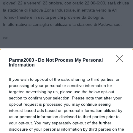
giovedì 22 e venerdì 23 ottobre, con orario 22:00-6:00, sarà chiusa
la stazione di Padova Zona Industriale, in entrata verso la A4
Torino-Trieste e in uscita per chi proviene da Bologna.
In alternativa si consiglia di utilizzare la stazione di Padova sud.
***
Sempre sulla A13 Bologna-Padova, per programmati lavori di
Parma2000 -
Do Not Process My Personal
pavimentazione, previsti in orario notturno, a ridotta circolazione di
Information
veicoli, nelle quattro notti consecutive di martedì 20, mercoledì 21,
giovedì 22 e venerdì 23 ottobre, con orario 22:00-6:00, sarà chiusa
If you wish to opt-out of the sale, sharing to third parties, or
la stazione di Rovigo sud Villamarzana, in entrata verso Bologna e
processing of your personal or sensitive information for
in uscita per chi proviene da Padova.
targeted advertising by us, please use the below opt-out
In alternativa si consiglia di utilizzare la stazione di Rovigo o di
section to confirm your selection. Please note that after your
Occhiobello.
opt-out request is processed you may continue seeing
interest-based ads based on personal information utilized by
us or personal information disclosed to third parties prior to
***
your opt-out. You may separately opt-out of the further
disclosure of your personal information by third parties on the
Sulla A14 Bologna-Taranto, per lavori di ordinaria manutenzione