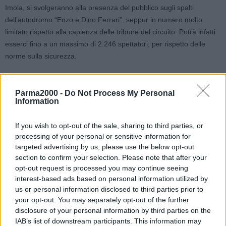
Imola, si svolgeranno alla presenza del pubblico sugli spalti
dell’autodromo “Enzo e Dino Ferrari”, seppur in numero molto
limitato rispetto alla capienza delle tribune del circuito. Potrà infatti
esserci fino a un massimo di 2.246 spettatori, per rispetto delle
norme sulla sicurezza.
E’ quanto prevede un’ordinanza firmata oggi dal presidente della
Regione, Stefano Bonaccini, che, accogliendo la richiesta
Parma2000 -
Do Not Process My Personal
Information
presentata dagli organizzatori, concede una deroga al numero
massimo di mille spettatori previsto negli impianti all’aperto per gli
If you wish to opt-out of the sale, sharing to third parties, or
eventi sportivi di portata nazionale e internazionale.
processing of your personal or sensitive information for
targeted advertising by us, please use the below opt-out
La deroga è stata concessa dopo che l’assessorato regionale alla
section to confirm your selection. Please note that after your
Politiche per la salute – Direzione generale Cura della persona,
opt-out request is processed you may continue seeing
salute e welfare – ha concluso l’istruttoria sul piano per la
interest-based ads based on personal information utilized by
sicurezza presentato dagli organizzatori stessi, che garantisce il
us or personal information disclosed to third parties prior to
your opt-out. You may separately opt-out of the further
pieno rispetto delle misure anti Covid: dal distanziamento all’uso
disclosure of your personal information by third parties on the
obbligatorio della mascherina, dagli accessi controllati alla
IAB’s list of downstream participants. This information may
sanificazione e ai controlli fuori dalla struttura, sulla base delle