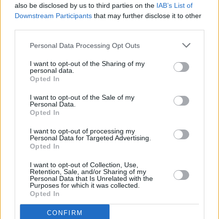
also be disclosed by us to third parties on the
IAB’s List of
disposizioni dettate dalle “Linee guida regionali per la
Downstream Participants
that may further disclose it to other
partecipazione del pubblico agli eventi sportivi”.
third parties.
Personal Data Processing Opt Outs
Il soggetto gestore – precisa l’ordinanza – si deve impegnare alla
corretta applicazione del protocollo nonché alla vigilanza sulla sua
I want to opt-out of the Sharing of my
attuazione e deve garantire tutte le misure organizzative per evitare
personal data.
Opted In
assembramenti durante l’accesso e il deflusso del pubblico
all’impianto, la permanenza nel posto assegnato e l’accesso ai
I want to opt-out of the Sale of my
Personal Data.
punti ristoro e ai servizi igienici.
Opted In
Il numero degli operatori di sicurezza impegnati nell’assistenza e
I want to opt-out of processing my
Personal Data for Targeted Advertising.
monitoraggio delle misure è stabilito in 1 addetto ogni 150
Opted In
spettatori. La vendita dei biglietti sarà esclusivamente on line e/o in
prevendita e il soggetto gestore dell’impianto dovrà conservare per
I want to opt-out of Collection, Use,
Retention, Sale, and/or Sharing of my
almeno 14 giorni copia degli elenchi nominativi di coloro che hanno
Personal Data that Is Unrelated with the
Purposes for which it was collected.
acquistato i biglietti, rendendoli disponibili su richiesta alle strutture
Opted In
sanitarie in caso di necessità di svolgere attività di contact-tracing.
CONFIRM