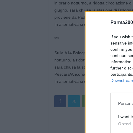
in orario notturno, a ridotta circolazione d
giugno, sarà chiusa la stazione di Bologna 
proviene da Padova.
Parma200
In alternativa si consiglia di utilizzare la
If you wish 
***
sensitive in
confirm you
Sulla A14 Bologna-Taranto, per lavori di ma
continue se
notturno, a ridotta circolazione di veicoli,
information 
sarà chiusa la stazione di Cesena nord, in
further disc
participants
Pescara/Ancona.
Downstream 
In alternativa si consiglia di utilizzare la 
Persona
I want t
Opted 