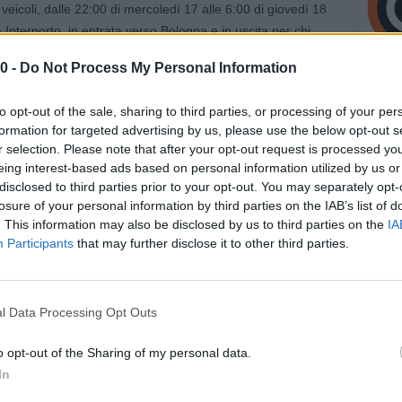
i veicoli, dalle 22:00 di mercoledì 17 alle 6:00 di giovedì 18
Interporto, in entrata verso Bologna e in uscita per chi
0 -
Do Not Process My Personal Information
 stazione di Altedo o di Bologna Arcoveggio.
to opt-out of the sale, sharing to third parties, or processing of your per
formation for targeted advertising by us, please use the below opt-out s
r selection. Please note that after your opt-out request is processed y
nutenzione delle barriere di sicurezza, previsti in orario
eing interest-based ads based on personal information utilized by us or
 dalle 22:00 di giovedì 18 alle 6:00 di venerdì 19 giugno,
disclosed to third parties prior to your opt-out. You may separately opt-
 entrata verso Bologna e in uscita per chi proviene da
losure of your personal information by third parties on the IAB’s list of
. This information may also be disclosed by us to third parties on the
IA
Participants
that may further disclose it to other third parties.
stazione di Cesena o di Forlì.
l Data Processing Opt Outs
o opt-out of the Sharing of my personal data.
In