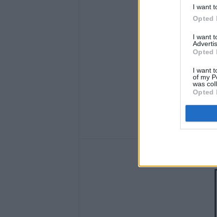
I want t
Opted 
I want 
Advertis
Opted 
I want t
of my P
was col
Opted 