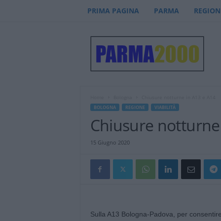
PRIMA PAGINA
PARMA
REGION
P
a
r
m
a
2
0
Home
Bologna
Chiusure notturne in A13 e A14
0
BOLOGNA
REGIONE
VIABILITÀ
0
Chiusure notturne
–
n
15 Giugno 2020
o
t
i
z
i
e
Sulla A13 Bologna-Padova, per consentire l