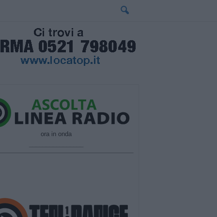
ora in onda
________________