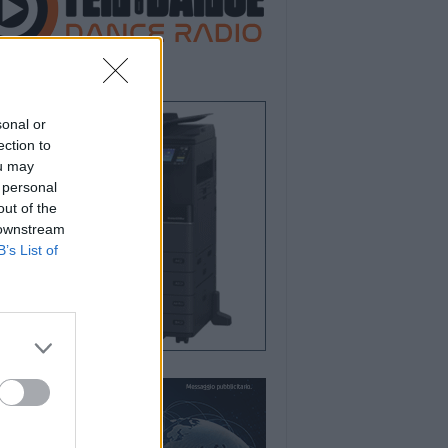
sonal or
ection to
ou may
 personal
out of the
 downstream
B’s List of