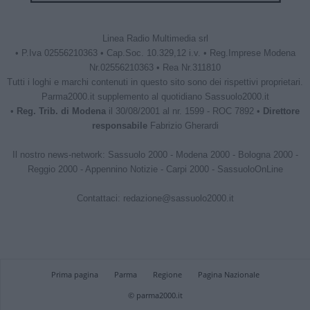
Linea Radio Multimedia srl
• P.Iva 02556210363 • Cap.Soc. 10.329,12 i.v. • Reg.Imprese Modena
Nr.02556210363 • Rea Nr.311810
Tutti i loghi e marchi contenuti in questo sito sono dei rispettivi proprietari.
Parma2000.it supplemento al quotidiano Sassuolo2000.it
•
Reg. Trib. di Modena
il 30/08/2001 al nr. 1599 - ROC 7892 •
Direttore
responsabile
Fabrizio Gherardi
Il nostro news-network:
Sassuolo 2000
-
Modena 2000
-
Bologna 2000
-
Reggio 2000
-
Appennino Notizie
-
Carpi 2000
-
SassuoloOnLine
Contattaci:
redazione@sassuolo2000.it
Prima pagina
Parma
Regione
Pagina Nazionale
© parma2000.it