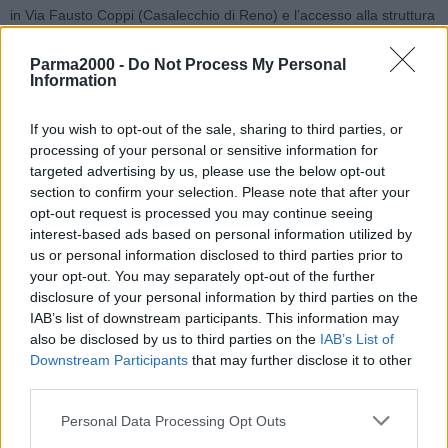
in Via Fausto Coppi (Casalecchio di Reno) e l’accesso alla struttura
avverrà dal cancello 1.
Parma2000 -
Do Not Process My Personal
Information
Gli esami che vengono eseguiti presso il neonato centro screening
sono di tre tipi: il test sierologico qualitativo, al costo di 25 €,
If you wish to opt-out of the sale, sharing to third parties, or
stabilisce solo se una persona ha sviluppato o meno gli anticorpi,
processing of your personal or sensitive information for
con risultato positivo/negativo; il test sierologico quantitativo (60 €)
targeted advertising by us, please use the below opt-out
rileva e quantifica gli anticorpi IgM e IgG, che possono dare
section to confirm your selection. Please note that after your
un’indicazione più puntuale e rilevare un’eventuale possibile
opt-out request is processed you may continue seeing
immunizzazione contro il virus; il tampone naso-faringeo (70 €) è
interest-based ads based on personal information utilized by
l’unico strumento che diagnostica l’infezione attiva.
us or personal information disclosed to third parties prior to
your opt-out. You may separately opt-out of the further
disclosure of your personal information by third parties on the
Il punto di forza di Unipol Arena Lab – nato dalla collaborazione
IAB’s list of downstream participants. This information may
dell’Arena bolognese con Synlab, il più importante gruppo europeo
also be disclosed by us to third parties on the
IAB’s List of
di diagnostica medica – è la rapidità del servizio: si accede
Downstream Participants
that may further disclose it to other
direttamente in auto a una delle 20 postazioni allestite lungo il
third parties.
perimetro dell’Arena, si scende dall’auto, si effettua il test in 2
Personal Data Processing Opt Outs
minuti (prelievo venoso), si può ripartire: in 4 minuti l’utente è
libero. Entro le 24 ore successive, poi, il paziente può scaricare