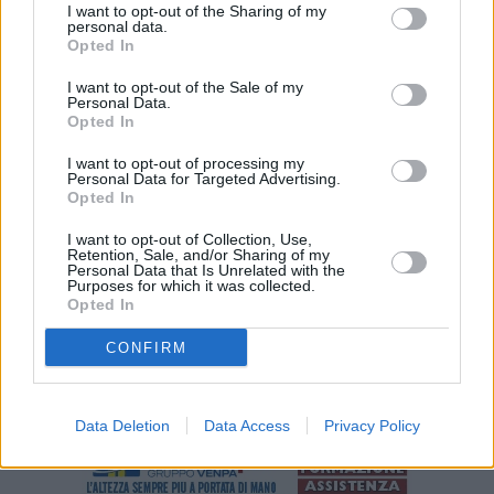
I want to opt-out of the Sharing of my
l’esito del test dalla piattaforma dedicata ai referti online sul sito
personal data.
Opted In
www.synlab.it. In caso di positività Synlab Med è a disposizione dei
lavoratori delle aziende per effettuare il tampone, che viene
I want to opt-out of the Sale of my
Personal Data.
eseguito entro i tre giorni successivi.
Opted In
I want to opt-out of processing my
Personal Data for Targeted Advertising.
Per maggiori informazioni: synlabtest@unipolarena.it – 051758758
Opted In
I want to opt-out of Collection, Use,
Retention, Sale, and/or Sharing of my
Personal Data that Is Unrelated with the
Purposes for which it was collected.
Opted In
CONFIRM
Data Deletion
Data Access
Privacy Policy