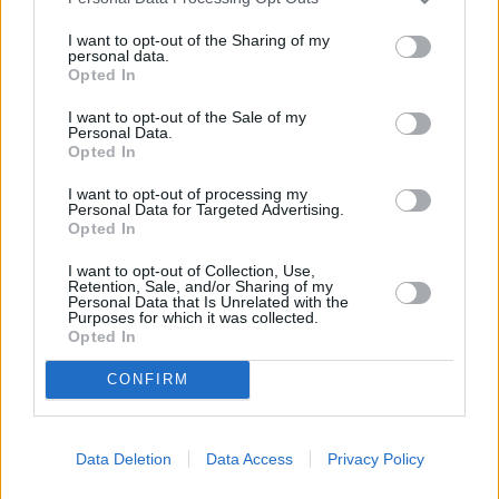
“Da quando è scoppiata questa emergenza – racconta Marco
I want to opt-out of the Sharing of my
personal data.
Belinelli – sono sempre stato in contatto con la mia famiglia e i miei
Opted In
amici in Italia. Mio padre è medico chirurgo e per tanti anni ha
lavorato sia all’Ospedale Maggiore di Bologna sia all’Ospedale di
I want to opt-out of the Sale of my
Personal Data.
San Giovanni in Persiceto. So bene quanto il lavoro di tutti gli
Opted In
operatori oggi sia ancora più importante. Aiuto come posso, da
lontano, nella speranza di poter tornare presto a Bologna e
I want to opt-out of processing my
Personal Data for Targeted Advertising.
ringraziare una a una tutte le persone che oggi sono in prima linea.
Opted In
Non mi sono mai sentito così tanto orgoglioso di essere italiano”.
I want to opt-out of Collection, Use,
Retention, Sale, and/or Sharing of my
Personal Data that Is Unrelated with the
Purposes for which it was collected.
Opted In
CONFIRM
Data Deletion
Data Access
Privacy Policy