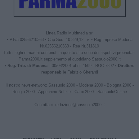
Linea Radio Multimedia srl
• P.Iva 02556210363 • Cap.Soc. 10.329,12 i.v. • Reg.Imprese Modena
Nr.02556210363 • Rea Nr.311810
Tutti i loghi e marchi contenuti in questo sito sono dei rispettivi proprietari.
Parma2000.it supplemento al quotidiano Sassuolo2000.it
•
Reg. Trib. di Modena
il 30/08/2001 al nr. 1599 - ROC 7892 •
Direttore
responsabile
Fabrizio Gherardi
Il nostro news-network:
Sassuolo 2000
-
Modena 2000
-
Bologna 2000
-
Reggio 2000
-
Appennino Notizie
-
Carpi 2000
-
SassuoloOnLine
Contattaci:
redazione@sassuolo2000.it
Prima pagina
Parma
Regione
Pagina Nazionale