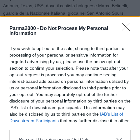
Antonio, Texas, USA, dove il cestista bolognese Marco Belinelli,
guardia della Nazionale Italiana, gioca nei San Antonio Spurs.
Belinelli, infatti, ha voluto essere vicino alla sua città, che lo ha reso
Parma2000 -
Do Not Process My Personal
famoso, contribuendo economicamente all’acquisto di
Information
apparecchiature sanitarie per l’Ospedale Maggiore. La generosità
di Marco ha contribuito all’acquisto di alcune apparecchiature
If you wish to opt-out of the sale, sharing to third parties, or
sanitarie utili all’assistenza dei pazienti colpiti dal COVID-19. Nella
processing of your personal or sensitive information for
donazione Marco ha coinvolto anche NBPA – National Basketball
targeted advertising by us, please use the below opt-out
Players Association.
section to confirm your selection. Please note that after your
opt-out request is processed you may continue seeing
“Ringrazio Marco Belinelli per la sua generosità che, è il caso di
interest-based ads based on personal information utilized by
us or personal information disclosed to third parties prior to
dirlo, non conosce confini, dichiara Chiara Gibertoni, Commissario
your opt-out. You may separately opt-out of the further
Straordinario dell’Azienda Usl di Bologna. Marco ha dato un
disclosure of your personal information by third parties on the
simbolico “cinque” a tutti gli operatori sanitari che ormai da
IAB’s list of downstream participants. This information may
settimane stanno dando il massimo per fronteggiare l’emergenza
also be disclosed by us to third parties on the
IAB’s List of
COVID-19. Testimonianze di affetto e solidarietà, come queste,
Downstream Participants
that may further disclose it to other
risollevano il morale e fanno guardare avanti per continuare tutti
third parties.
insieme a vincere questa sfida. Grazie di cuore”.
Personal Data Processing Opt Outs