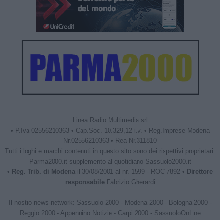
Linea Radio Multimedia srl
• P.Iva 02556210363 • Cap.Soc. 10.329,12 i.v. • Reg.Imprese Modena
Nr.02556210363 • Rea Nr.311810
Tutti i loghi e marchi contenuti in questo sito sono dei rispettivi proprietari.
Parma2000.it supplemento al quotidiano Sassuolo2000.it
•
Reg. Trib. di Modena
il 30/08/2001 al nr. 1599 - ROC 7892 •
Direttore
responsabile
Fabrizio Gherardi
Il nostro news-network:
Sassuolo 2000
-
Modena 2000
-
Bologna 2000
-
Reggio 2000
-
Appennino Notizie
-
Carpi 2000
-
SassuoloOnLine