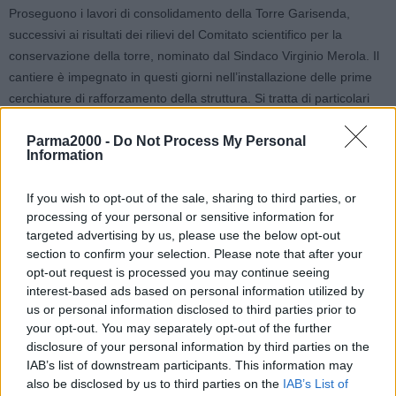
Proseguono i lavori di consolidamento della Torre Garisenda,
successivi ai risultati dei rilievi del Comitato scientifico per la
conservazione della torre, nominato dal Sindaco Virginio Merola. Il
cantiere è impegnato in questi giorni nell’installazione delle prime
cerchiature di rafforzamento della struttura. Si tratta di particolari
nastri, formati da tessuto e materiali compatibili con la selenite, che
Parma2000 -
Do Not Process My Personal
vengono sistemati intorno al basamento della torre. Nelle prossime
Information
settimane i lavori proseguiranno con l’installazione di una ulteriore
cerchiatura, questa volta di acciaio inossidabile, che andrà a
If you wish to opt-out of the sale, sharing to third parties, or
rafforzare il basamento. Il cantiere, per i lavori propedeutici a
processing of your personal or sensitive information for
queste ulteriori fasi, deve allargarsi sul lato della torre adiacente a
targeted advertising by us, please use the below opt-out
via San Vitale che dunque resterà chiusa all’altezza di Piazza di
section to confirm your selection. Please note that after your
Porta Ravegnana da giovedì 5 a domenica 8 marzo.
opt-out request is processed you may continue seeing
interest-based ads based on personal information utilized by
us or personal information disclosed to third parties prior to
your opt-out. You may separately opt-out of the further
Ecco le modifiche alla viabilità: chi proviene da via San Vitale in
disclosure of your personal information by third parties on the
direzione centro potrà arrivare solo fino a via Benedetto XIV e lì
IAB’s list of downstream participants. This information may
dovrà svoltare a destra; i residenti e coloro che devono accedere al
also be disclosed by us to third parties on the
IAB’s List of
tratto chiuso di via San Vitale (da via Benedetto XIV a piazza di