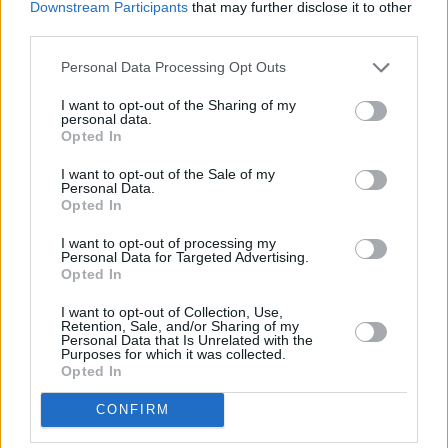
Downstream Participants
that may further disclose it to other
Porta Ravegnana), potranno entrare e uscire a senso unico
third parties.
alternato.
Personal Data Processing Opt Outs
Chi deve accedere a Piazza della Mercanzia, via Castiglione e nelle
strade laterali (come via Caprarie e via Calzolerie) potrà farlo
I want to opt-out of the Sharing of my
percorrendo via Ugo Bassi e via Rizzoli, dove il 5 e il 6 aprile è
personal data.
Opted In
sospeso il telecontrollo. Nei giorni di sabato 7 e domenica 8,
restano in vigore le misure dei T Days: quindi Piazza della
I want to opt-out of the Sale of my
Personal Data.
Mercanzia e via Castiglione sono accessibili da via Farini. Nei giorni
Opted In
di sabato 7 e domenica 8 marzo, infine, le vie Caldarese e Castel
Tialto si potranno percorrere, a senso unico alternato, per
I want to opt-out of processing my
Personal Data for Targeted Advertising.
consentire entrata e uscita sul percorso San Vitale-via Benedetto
Opted In
XIV.
I want to opt-out of Collection, Use,
Retention, Sale, and/or Sharing of my
Le modifiche ai percorsi degli autobus sono consultabili sul
sito di
Personal Data that Is Unrelated with the
Purposes for which it was collected.
Tper
.
Opted In
CONFIRM