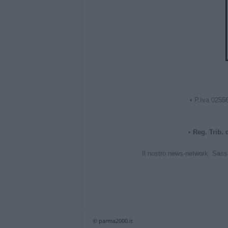
• P.Iva 0255
•
Reg. Trib.
Il nostro news-network:
Sass
© parma2000.it