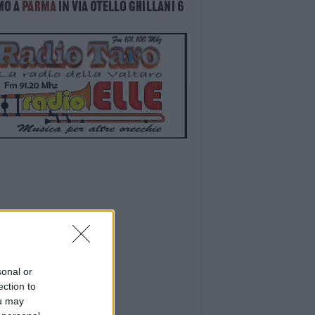
sonal or
ection to
ou may