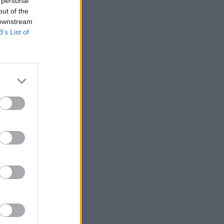
 personal
out of the
 downstream
B’s List of