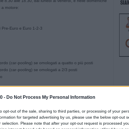
e 8.30 alle 18.30, dal lunedì al venerdì, e nelle domeniche
i a motore:
3 Pre-Euro e Euro 1-2-3
ordo (car-pooling) se omologati a quatto o più posti
ordo (car-pooling) se omologati a 2/3 posti
co
0 -
Do Not Process My Personal Information
 nell’ordinanza
.
 non comprendono alcune delle principali
to opt-out of the sale, sharing to third parties, or processing of your per
vie di collegamento
formation for targeted advertising by us, please use the below opt-out s
ad esempio la tangenziale e il raccordo tangenziale/Borgo
r selection. Please note that after your opt-out request is processed y
angenziale e dell’autostrada portano ai parcheggi scambiatori