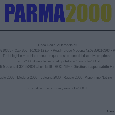
Linea Radio Multimedia srl
6210363 • Cap.Soc. 10.329,12 i.v. • Reg.Imprese Modena Nr.02556210363 • 
Tutti i loghi e marchi contenuti in questo sito sono dei rispettivi proprietari.
Parma2000.it supplemento al quotidiano Sassuolo2000.it
 di Modena
il 30/08/2001 al nr. 1599 - ROC 7892 •
Direttore responsabile
Fabr
uolo 2000
-
Modena 2000
-
Bologna 2000
-
Reggio 2000
-
Appennino Notizie
-
Contattaci:
redazione@sassuolo2000.it
Prima