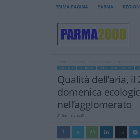
PRIMA PAGINA
PARMA
REGION
P
a
r
m
a
2
0
Home
Ambiente
Qualità dell’aria, il 2 febbraio 
0
AMBIENTE
BOLOGNA
IN EVIDENZA BOLOGNA
V
0
Qualità dell’aria, i
–
n
domenica ecologic
o
t
nell’agglomerato
i
z
31 Gennaio 2020
i
e