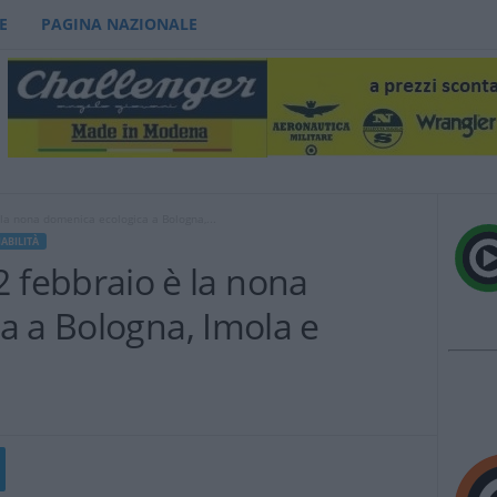
E
PAGINA NAZIONALE
è la nona domenica ecologica a Bologna,...
IABILITÀ
l 2 febbraio è la nona
a a Bologna, Imola e