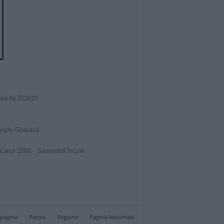
Rea Nr.311810
izio Gherardi
Carpi 2000
-
SassuoloOnLine
 pagina
Parma
Regione
Pagina Nazionale