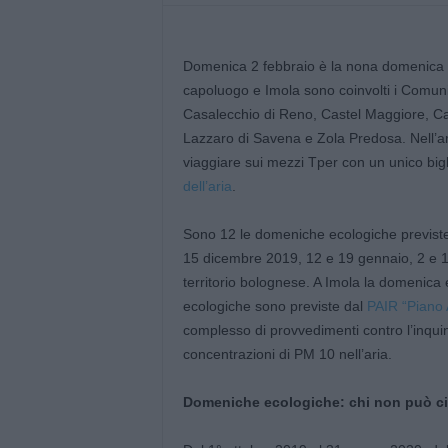
Domenica 2 febbraio è la nona domenica ec
capoluogo e Imola sono coinvolti i Comuni
Casalecchio di Reno, Castel Maggiore, Cas
Lazzaro di Savena e Zola Predosa. Nell’a
viaggiare sui mezzi Tper con un unico bigli
dell’aria
.
Sono 12 le domeniche ecologiche previste
15 dicembre 2019, 12 e 19 gennaio, 2 e 1
territorio bolognese. A Imola la domenica
ecologiche sono previste dal
PAIR “Piano 
complesso di provvedimenti contro l’inquin
concentrazioni di PM 10 nell’aria.
Domeniche ecologiche: chi non può ci