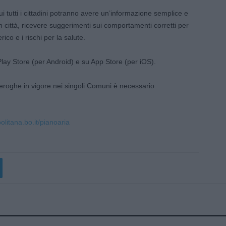
ui tutti i cittadini potranno avere un’informazione semplice e
 in città, ricevere suggerimenti sui comportamenti corretti per
ico e i rischi per la salute.
Play Store (per Android) e su App Store (per iOS).
deroghe in vigore nei singoli Comuni è necessario
litana.bo.it/pianoaria