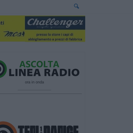
ora in onda
________________