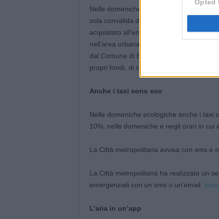
Opted 
Nelle domeniche ecologiche a Bologna il b
sola convalida del biglietto urbano a tempo
acquistato all’emettitrice automatica a bo
nell’area urbana di Bologna per tutta la gi
dal Comune di Bologna, grazie al finanzia
propri fondi, di concerto con SRM e Tper.
Anche i taxi sono eco
Nelle domeniche ecologiche anche i taxi son
10%, nelle domeniche e negli orari in cui è
La Città metropolitana avvisa con sms e m
La Città metropolitana ha realizzato un se
emergenziali con un sms o un’email:
iscri
L’aria in un’app