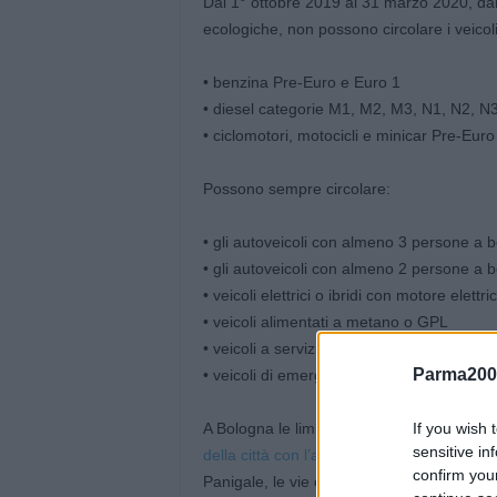
Dal 1° ottobre 2019 al 31 marzo 2020, dall
ecologiche, non possono circolare i veicol
• benzina Pre-Euro e Euro 1
• diesel categorie M1, M2, M3, N1, N2, N
• ciclomotori, motocicli e minicar Pre-Euro
Possono sempre circolare:
• gli autoveicoli con almeno 3 persone a b
• gli autoveicoli con almeno 2 persone a b
• veicoli elettrici o ibridi con motore elettri
• veicoli alimentati a metano o GPL
• veicoli a servizio del trasporto pubblico
Parma200
• veicoli di emergenza e soccorso
elencati
A Bologna le limitazioni alla circolazione
If you wish 
sensitive in
della città con l’area metropolitana
, come 
confirm you
Panigale, le vie che dagli svincoli della t