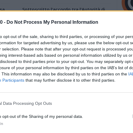
sa
Sottoscritto l’accordo tra l’Autorità di
lle
Bacino Distrettuale del fiume Po e il
mondo Accademico
0 -
Do Not Process My Personal Information
24 Settembre 2019
to opt-out of the sale, sharing to third parties, or processing of your per
po un
63° Fiera della Fortanina e della Spalla di
formation for targeted advertising by us, please use the below opt-out s
4
San Secondo
r selection. Please note that after your opt-out request is processed y
21 Agosto 2019
eing interest-based ads based on personal information utilized by us or
disclosed to third parties prior to your opt-out. You may separately opt-
losure of your personal information by third parties on the IAB’s list of
. This information may also be disclosed by us to third parties on the
IA
Participants
that may further disclose it to other third parties.
Pagina 134 di 135
l Data Processing Opt Outs
o opt-out of the Sharing of my personal data.
In