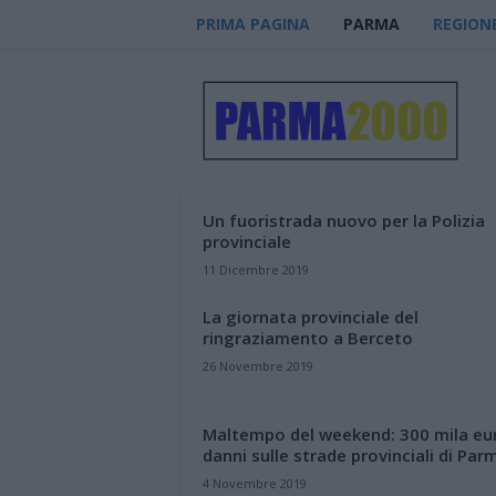
PRIMA PAGINA
PARMA
REGION
P
a
r
m
a
2
0
Un fuoristrada nuovo per la Polizia
0
provinciale
0
11 Dicembre 2019
–
n
La giornata provinciale del
o
ringraziamento a Berceto
t
26 Novembre 2019
i
z
i
Maltempo del weekend: 300 mila eur
e
danni sulle strade provinciali di Par
4 Novembre 2019