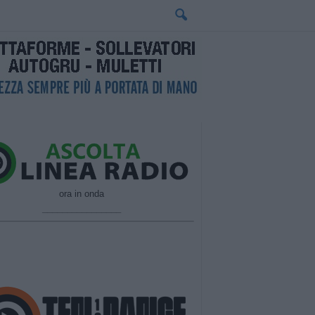
ora in onda
________________