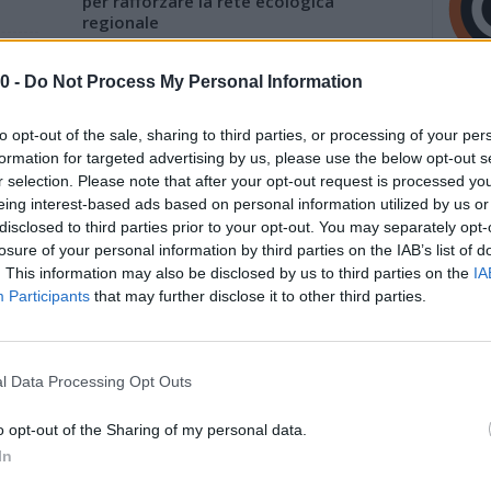
per rafforzare la rete ecologica
regionale
11 Giugno 2026
0 -
Do Not Process My Personal Information
ati
Biodiversità, habitat e paesaggi: al via
due bandi finanziati dalla Regione
to opt-out of the sale, sharing to third parties, or processing of your per
8 Giugno 2026
formation for targeted advertising by us, please use the below opt-out s
r selection. Please note that after your opt-out request is processed y
ollo
Emilia-Romagna tra le Regioni più
eing interest-based ads based on personal information utilized by us or
avanzate sul fronte delle rinnovabili
disclosed to third parties prior to your opt-out. You may separately opt-
26 Maggio 2026
losure of your personal information by third parties on the IAB’s list of
. This information may also be disclosed by us to third parties on the
IA
Participants
that may further disclose it to other third parties.
Pagina 3 di 131
l Data Processing Opt Outs
o opt-out of the Sharing of my personal data.
In