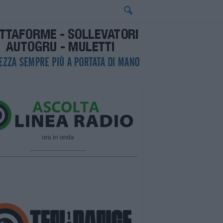
ora in onda
________________