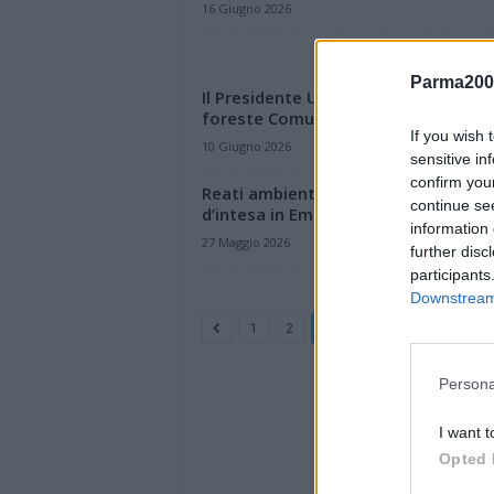
16 Giugno 2026
Parma200
Il Presidente UNCEM ER, Ferrari sui d
foreste Comuni
If you wish 
10 Giugno 2026
sensitive in
confirm you
Reati ambientali, rinnovato il protoc
continue se
d’intesa in Emilia-Romagna
information 
27 Maggio 2026
further disc
participants
Downstream 
...
1
2
3
4
131
Persona
I want t
Opted 