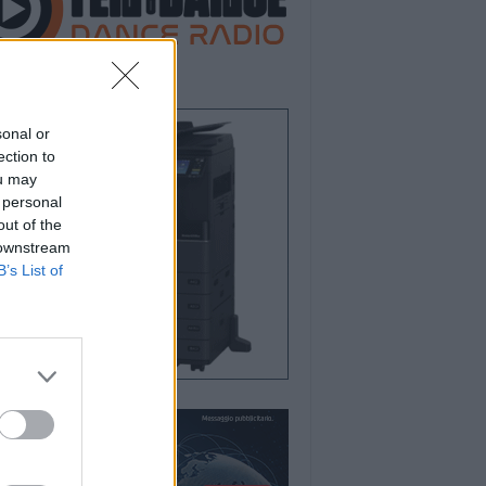
sonal or
ection to
ou may
 personal
out of the
 downstream
B’s List of