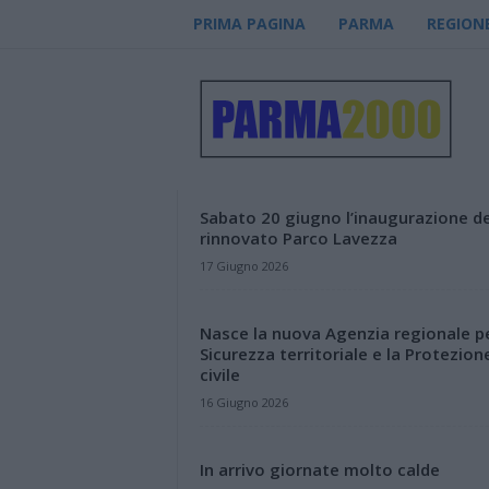
PRIMA PAGINA
PARMA
REGION
P
a
r
m
a
2
0
Sabato 20 giugno l’inaugurazione de
0
rinnovato Parco Lavezza
0
17 Giugno 2026
–
n
o
Nasce la nuova Agenzia regionale pe
t
Sicurezza territoriale e la Protezion
i
civile
z
16 Giugno 2026
i
e
In arrivo giornate molto calde