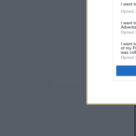
I want t
Opted 
I want 
Advertis
Opted 
I want t
of my P
was col
Opted 