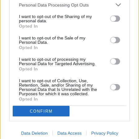
rappresentato un’iniezione di fiducia per me, mi sono detto che
Personal Data Processing Opt Outs
potevo farcela. Anche se ero nervoso all’inizio, ho spinto fino
I want to opt-out of the Sharing of my
all’ultimo – ha detto Fery -. Nell’ultimo game ho provato emozioni
personal data.
Opted In
che non avevo mai sentito in vita mia, ed è bellissimo condividerle
con tutte le persone che sono qui per me”. Il tennista di casa
I want to opt-out of the Sale of my
accede così alla semifinale, dove affronterà Alexander Zverev, che
Personal Data.
Opted In
contemporaneamente sul campo numero 1 ha superato Taylor Fritz
in tre set con lo score di 6-4 6-4 6-2 in un’ora e 59 minuti.
I want to opt-out of processing my
Personal Data for Targeted Advertising.
– Foto Ipa Agency –
Opted In
(ITALPRESS).
I want to opt-out of Collection, Use,
Retention, Sale, and/or Sharing of my
TAGS
ITALIA
NEWSONLINE
NOTIZIEONLINE
Personal Data that Is Unrelated with the
Purposes for which it was collected.
Opted In
CONFIRM
Data Deletion
Data Access
Privacy Policy