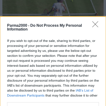
Parma2000 -
Do Not Process My Personal
Information
If you wish to opt-out of the sale, sharing to third parties, or
processing of your personal or sensitive information for
targeted advertising by us, please use the below opt-out
section to confirm your selection. Please note that after your
LONDRA (INGHILTERRA) (ITALPRESS) – Flavio Cobolli esce di
opt-out request is processed you may continue seeing
scena ai quarti di finale di Wimbledon. Il tennista romano, numero
interest-based ads based on personal information utilized by
10 del ranking Atp, sul Centrale dell’All England Club, cede in tre
us or personal information disclosed to third parties prior to
set alla wild card britannica Arthur Fery, che si impone con il
your opt-out. You may separately opt-out of the further
disclosure of your personal information by third parties on the
punteggio di 6-4 7-6(4) 6-0 dopo due ore e 14 minuti di gioco.
IAB’s list of downstream participants. This information may
Cobolli era già stato sconfitto da Fery a inizio anno, quando al
also be disclosed by us to third parties on the
IAB’s List of
primo turno degli Australian Open aveva subito un netto 7-6(1) 6-4
Downstream Participants
that may further disclose it to other
6-1. “Non riesco a crederci, ogni match è meglio di quello
third parties.
precedente. Avevo già battuto Flavio a inizio anno, questo ha