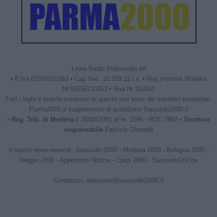
Linea Radio Multimedia srl
• P.Iva 02556210363 • Cap.Soc. 10.329,12 i.v. • Reg.Imprese Modena
Nr.02556210363 • Rea Nr.311810
Tutti i loghi e marchi contenuti in questo sito sono dei rispettivi proprietari.
Parma2000.it supplemento al quotidiano Sassuolo2000.it
•
Reg. Trib. di Modena
il 30/08/2001 al nr. 1599 - ROC 7892 •
Direttore
responsabile
Fabrizio Gherardi
Il nostro news-network:
Sassuolo 2000
-
Modena 2000
-
Bologna 2000
-
Reggio 2000
-
Appennino Notizie
-
Carpi 2000
-
SassuoloOnLine
Contattaci:
redazione@sassuolo2000.it