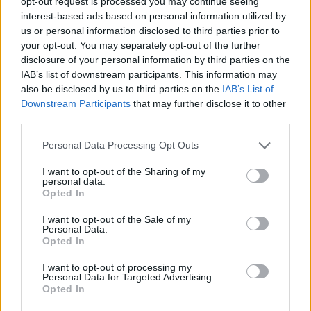
opt-out request is processed you may continue seeing
ai veicoli commerciali, formule orientate al riutilizzo dei mezzi e
interest-based ads based on personal information utilized by
modelli che prevedono il diritto di prelazione sull’acquisto a fine
us or personal information disclosed to third parties prior to
noleggio. Questa impostazione consente di intercettare con
your opt-out. You may separately opt-out of the further
maggiore efficacia le esigenze di PMI, liberi professionisti, aziende
disclosure of your personal information by third parties on the
e privati, in un mercato sempre meno standardizzato e sempre più
IAB’s list of downstream participants. This information may
also be disclosed by us to third parties on the
IAB’s List of
orientato alla personalizzazione.
Downstream Participants
that may further disclose it to other
Nella seconda parte dell’anno, Leasys punta inoltre a rafforzare
third parties.
l’efficienza operativa attraverso una maggiore disponibilità di veicoli
preordinati o già immatricolati, con l’obiettivo di ridurre i tempi di
Personal Data Processing Opt Outs
consegna e supportare la continuità operativa dei clienti, in
I want to opt-out of the Sharing of my
particolare delle imprese.
personal data.
Parallelamente, la società continua a investire nella gestione
Opted In
avanzata del parco auto, nella manutenzione predittiva,
I want to opt-out of the Sale of my
nell’infomobilità e nella connettività, mettendo a disposizione di fleet
Personal Data.
manager e clienti strumenti sempre più evoluti, basati su dati in
Opted In
tempo reale e processi decisionali più rapidi.
I want to opt-out of processing my
Un ruolo strategico, si legge ancora, è svolto anche dalla gestione
Personal Data for Targeted Advertising.
Opted In
dell’usato. “In un mercato caratterizzato da domanda solida e
prezzi in progressiva stabilizzazione, Leasys punta a valorizzare i