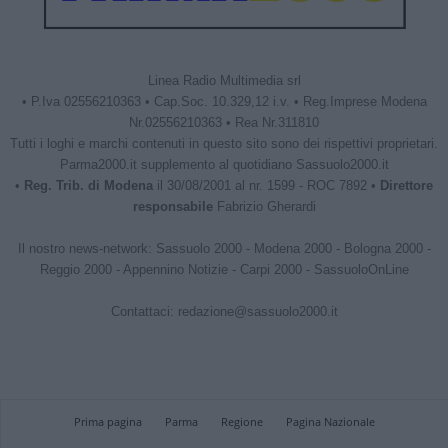
Linea Radio Multimedia srl
• P.Iva 02556210363 • Cap.Soc. 10.329,12 i.v. • Reg.Imprese Modena
Nr.02556210363 • Rea Nr.311810
Tutti i loghi e marchi contenuti in questo sito sono dei rispettivi proprietari.
Parma2000.it supplemento al quotidiano Sassuolo2000.it
•
Reg. Trib. di Modena
il 30/08/2001 al nr. 1599 - ROC 7892 •
Direttore
responsabile
Fabrizio Gherardi
Il nostro news-network:
Sassuolo 2000
-
Modena 2000
-
Bologna 2000
-
Reggio 2000
-
Appennino Notizie
-
Carpi 2000
-
SassuoloOnLine
Contattaci:
redazione@sassuolo2000.it
Prima pagina
Parma
Regione
Pagina Nazionale