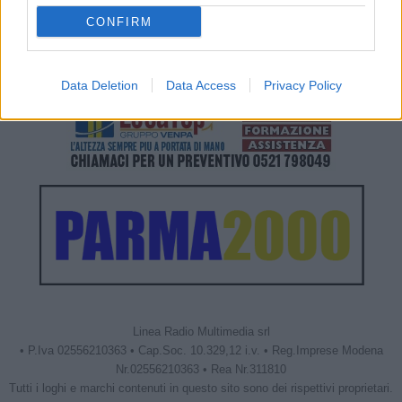
CONFIRM
Data Deletion
Data Access
Privacy Policy
Linea Radio Multimedia srl
• P.Iva 02556210363 • Cap.Soc. 10.329,12 i.v. • Reg.Imprese Modena
Nr.02556210363 • Rea Nr.311810
Tutti i loghi e marchi contenuti in questo sito sono dei rispettivi proprietari.