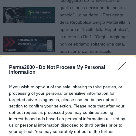
festeggiare l’80° anniversario di
quella storica decisione del nostro
popolo”. Lo ha detto il Presidente
della Repubblica Sergio Mattarella in
apertura di “I volti della Repubblica”,
in diretta su Rai1. “Oggi – aggiunge –
non celebriamo soltanto una data,
una ricorrenza memorabile.
Ricordiamo un percorso che ha
legato tante generazioni e tanti
Parma2000 -
Do Not Process My Personal
Information
territori. Che ha superato momenti
difficili e vissuto momenti esaltanti,
If you wish to opt-out of the sale, sharing to third parties, or
risaldando quel vincolo di solidarietà e
processing of your personal or sensitive information for
di appartenenza che ci rende e ci fa
targeted advertising by us, please use the below opt-out
sentire uniti.
section to confirm your selection. Please note that after your
E’ l’Italia di oggi, frutto del lavoro e
opt-out request is processed you may continue seeing
dell’impegno di tante persone. Sono i
interest-based ads based on personal information utilized by
tanti volti della Repubblica.
us or personal information disclosed to third parties prior to
Scambiamoci, allora, vicendevolmente gli auguri. Buona
your opt-out. You may separately opt-out of the further