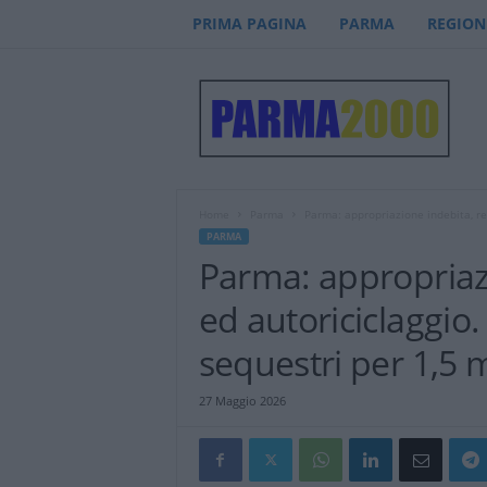
PRIMA PAGINA
PARMA
REGION
P
a
r
m
a
2
0
Home
Parma
Parma: appropriazione indebita, reat
0
PARMA
0
Parma: appropriazio
–
n
ed autoriciclaggio.
o
t
sequestri per 1,5 m
i
z
27 Maggio 2026
i
e