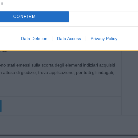
In
ato dal terzo indagato.
CONFIRM
ella Procura della Repubblica di Imperia, testimonia la
no profuso dalla Guardia di Finanza di Parma a contrasto
o-finanziari, che danneggiano il bilancio dello Stato
Data Deletion
Data Access
Privacy Policy
la degli imprenditori onesti che hanno scelto di operare nel
enza.
no stati emessi sulla scorta degli elementi indiziari acquisiti
 attesa di giudizio, trova applicazione, per tutti gli indagati,