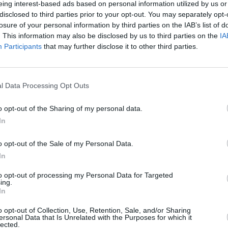
eing interest-based ads based on personal information utilized by us or
 cash dog, e del Servizio Centrale Investigativo Criminalità
disclosed to third parties prior to your opt-out. You may separately opt-
con le speciali dotazioni per la ricerca di fonti della prova,
losure of your personal information by third parties on the IAB’s list of
izioni finanziarie estere riconducibili al principale
. This information may also be disclosed by us to third parties on the
IA
di oltre 3 milioni di euro e titoli partecipativi di una società
Participants
that may further disclose it to other third parties.
dai militari del Gruppo Parma, trae origine dall’esame di
l Data Processing Opt Outs
agato parmigiano.
o opt-out of the Sharing of my personal data.
a consentito di raccogliere elementi idonei a ipotizzare la
In
iti aziendali, originati dalla vendita di unità immobiliari, a
 stesso era amministratore, e la successiva omessa
o opt-out of the Sale of my Personal Data.
 sui conti personali.
In
to opt-out of processing my Personal Data for Targeted
e i flussi di denaro ed individuare la destinazione finale delle
ing.
me le stesse, dopo essere transitate su un conto corrente
In
 effettivamente danneggiata, con sede a Sanremo e
o opt-out of Collection, Use, Retention, Sale, and/or Sharing
gati, sarebbero state trasferite, sul conto di una società
ersonal Data that Is Unrelated with the Purposes for which it
lected.
renditore parmigiano e in parte su quello di un centro