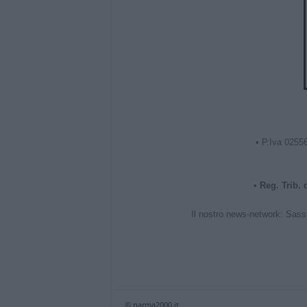
• P.Iva 0255
•
Reg. Trib.
Il nostro news-network:
Sass
© parma2000.it