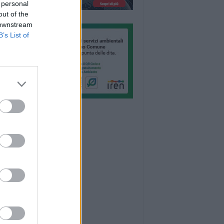
 personal
out of the
 downstream
B’s List of