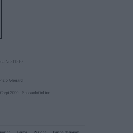
Rea Nr.311810
izio Gherardi
Carpi 2000
-
SassuoloOnLine
 pagina
Parma
Regione
Pagina Nazionale