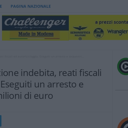
E
PAGINA NAZIONALE
i fiscali ed autoriciclaggio. Eseguiti un arresto e sequestri...
ne indebita, reati fiscali
 Eseguiti un arresto e
ilioni di euro