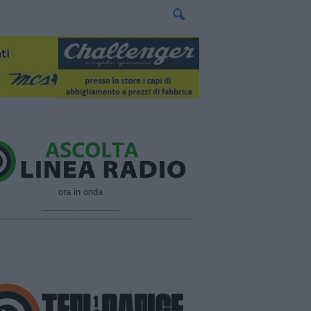
ora in onda
________________