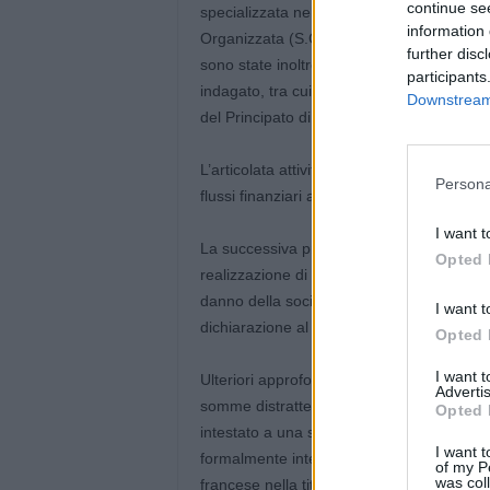
continue se
specializzata nella ricerca di denaro, c.d.
information 
Organizzata (S.C.I.C.O.), che è intervenuto 
further disc
sono state inoltre individuate importanti pos
participants
indagato, tra cui un bond inglese del valore 
Downstream 
del Principato di Monaco.
L’articolata attività di indagine, condotta 
Persona
flussi finanziari anomali riguardanti l’ind
I want t
La successiva progressione investigativa h
Opted 
realizzazione di condotte distrattive di intro
danno della società di Parma, di cui egli
I want t
dichiarazione al fisco delle relative entrate
Opted 
I want 
Ulteriori approfondimenti, volti a ricostruir
Advertis
somme distratte, hanno fatto emergere co
Opted 
intestato a una società omonima a quella
I want t
formalmente intestata a un altro degli inda
of my P
was col
francese nella titolarità effettiva dell’imp