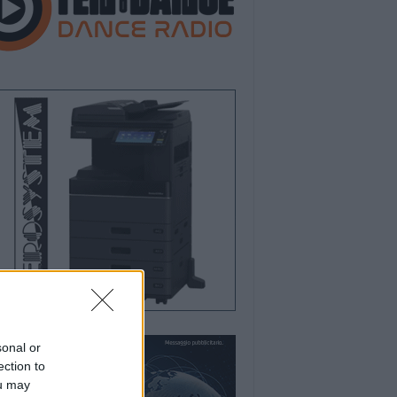
sonal or
ection to
ou may