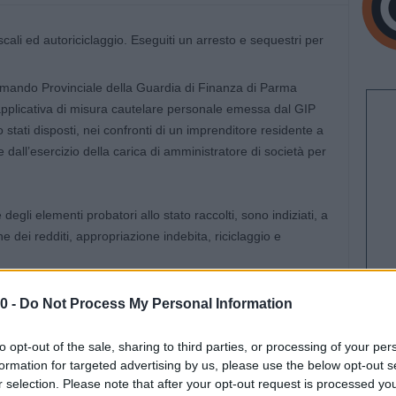
 Comando Provinciale della Guardia di Finanza di Parma
plicativa di misura cautelare personale emessa dal GIP
 stati disposti, nei confronti di un imprenditore residente a
ne dall’esercizio della carica di amministratore di società per
e degli elementi probatori allo stato raccolti, sono indiziati, a
ne dei redditi, appropriazione indebita, riciclaggio e
 un decreto di sequestro preventivo emesso dalla medesima
0 -
Do Not Process My Personal Information
 euro, importo pari al profitto dei reati contestati, eseguito
zo su disponibilità liquide e immobili a Parma.
to opt-out of the sale, sharing to third parties, or processing of your per
formation for targeted advertising by us, please use the below opt-out s
r selection. Please note that after your opt-out request is processed y
guita in Parma, condotta con l’ausilio di un’unità cinofila