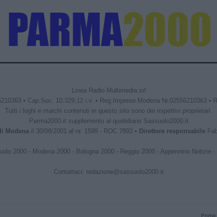
Linea Radio Multimedia srl
6210363 • Cap.Soc. 10.329,12 i.v. • Reg.Imprese Modena Nr.02556210363 • 
Tutti i loghi e marchi contenuti in questo sito sono dei rispettivi proprietari.
Parma2000.it supplemento al quotidiano Sassuolo2000.it
 di Modena
il 30/08/2001 al nr. 1599 - ROC 7892 •
Direttore responsabile
Fabr
uolo 2000
-
Modena 2000
-
Bologna 2000
-
Reggio 2000
-
Appennino Notizie
-
Contattaci:
redazione@sassuolo2000.it
Prima