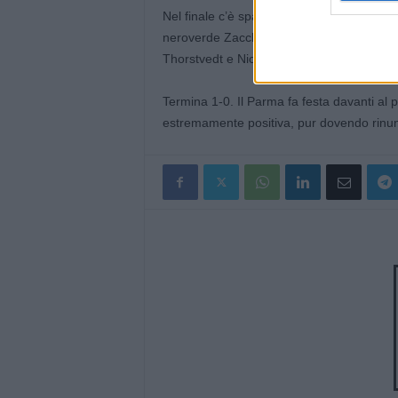
Nel finale c’è spazio per le emozioni indivi
neroverde Zacchi, e per l’emergenza fisica: 
Thorstvedt e Nicolussi Caviglia a cambi esa
Termina 1-0. Il Parma fa festa davanti al 
estremamente positiva, pur dovendo rinunc