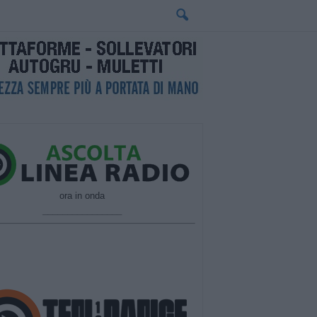
ora in onda
________________