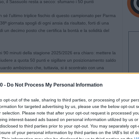
on sé l’ultimo triplice fischio di questo campionato per Parma
8ª giornata spogli di ogni ansia da risultato, forti di una
i un decimo posto che certifica la bontà e la solidità del
imi 90 minuti della stagione 2025/2026 era chiaro: mettere la
chiudere a quota 50 punti e sigillare un posizionamento saldo
raguardo ambizioso che, tuttavia, si è scontrato con una
ffensiva del Sassuolo, apparso oggi meno brillante e cinico
0 -
Do Not Process My Personal Information
dai legni (e da Turati)
to opt-out of the sale, sharing to third parties, or processing of your per
oblù. Il Parma preme forte sull’acceleratore, sfiorando il
formation for targeted advertising by us, please use the below opt-out s
dieci minuti: prima Nicolussi Caviglia manda a un soffio dal
r selection. Please note that after your opt-out request is processed y
eing interest-based ads based on personal information utilized by us or
wski sciupa da pochi passi un’uscita imperfetta di Turati.
disclosed to third parties prior to your opt-out. You may separately opt-
offensivi, ma nel finale di frazione si sveglia all’improvviso,
losure of your personal information by third parties on the IAB’s list of
erdi, giunti in buon numero e capaci di farsi sentire dal