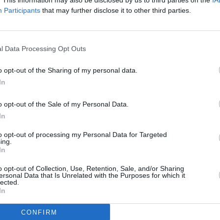
. This information may also be disclosed by us to third parties on the
IA
ente, trasferta. Le occasioni più ghiotte per gli ospiti
Participants
that may further disclose it to other third parties.
 calcia sull’esterno della rete fallendo il tap-in che
 con Koné che stampa un anticipo sul palo su cross di
l Data Processing Opt Outs
o opt-out of the Sharing of my personal data.
che ha dell’incredibile. Al 47′ Pellegrino viene imbeccato da
In
i a Turati ma calcia clamorosamente alto. Neanche un minuto
essa moneta: triangolo Berardi-Laurienté, l’esterno francese
o opt-out of the Sale of my Personal Data.
zza la conclusione mandando a lato. È l’emblema della
In
capace di concretizzare.
to opt-out of processing my Personal Data for Targeted
ing.
match
In
inizia a farsi sentire, i due allenatori pescano dalla
o opt-out of Collection, Use, Retention, Sale, and/or Sharing
 4-4-2 inserendo Matić e Nzola, ma è la mossa di Cuesta a
ersonal Data that Is Unrelated with the Purposes for which it
e l’inerzia cambia. Lo svedese prima spaventa Turati con un
lected.
In
alla destra il cross perfetto: Mateo Pellegrino svetta a
 rete che sblocca il centravanti dopo oltre due mesi e
CONFIRM