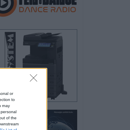
sonal or
ection to
ou may
 personal
out of the
 downstream