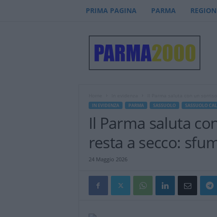
PRIMA PAGINA
PARMA
REGION
P
a
r
m
a
2
0
Home
In evidenza
Il Parma saluta con un sorriso
0
IN EVIDENZA
PARMA
SASSUOLO
SASSUOLO CAL
0
Il Parma saluta con
–
n
resta a secco: sfu
o
t
24 Maggio 2026
i
z
i
e