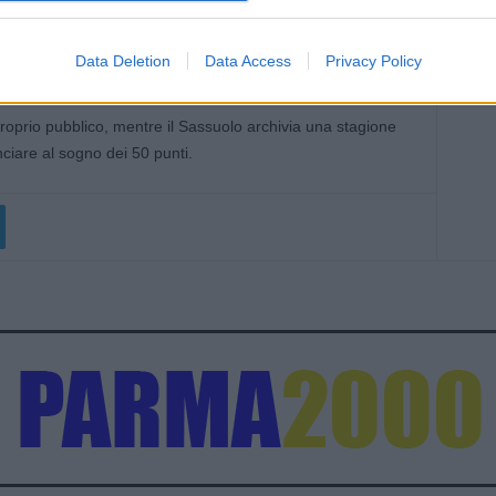
duali, come l’esordio assoluto in Serie A del portiere
il match si chiude in dieci contro dieci per gli infortuni di
Data Deletion
Data Access
Privacy Policy
uriti.
proprio pubblico, mentre il Sassuolo archivia una stagione
iare al sogno dei 50 punti.