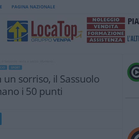
E
PAGINA NAZIONALE
, il Sassuolo resta a secco: sfumano...
CIO
SPORT
 un sorriso, il Sassuolo
mano i 50 punti