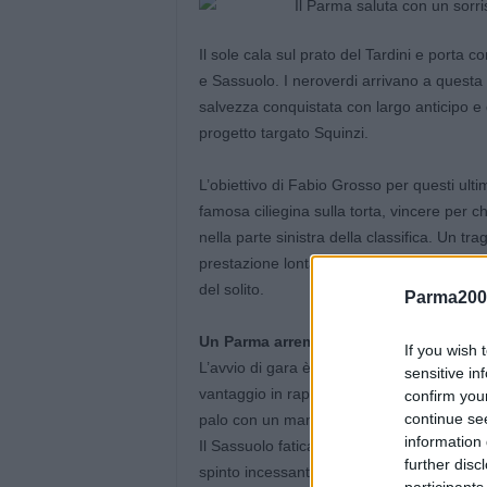
Il sole cala sul prato del Tardini e porta c
e Sassuolo. I neroverdi arrivano a questa 3
salvezza conquistata con largo anticipo e d
progetto targato Squinzi.
L’obiettivo di Fabio Grosso per questi ult
famosa ciliegina sulla torta, vincere per 
nella parte sinistra della classifica. Un t
prestazione lontana dalla reale capacità o
del solito.
Parma200
Un Parma arrembante, Sassuolo salvato 
If you wish 
L’avvio di gara è un monologo a tinte giall
sensitive in
vantaggio in rapida successione nei primi 
confirm you
continue se
palo con un mancino velenoso, poi Mikolaje
information 
Il Sassuolo fatica a innescare i suoi tenori 
further disc
spinto incessantemente dai 442 tifosi nerov