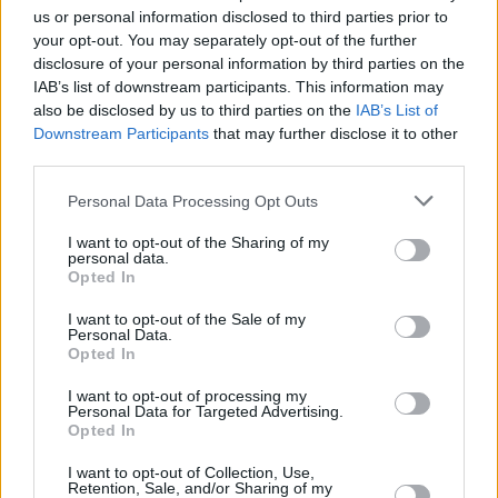
us or personal information disclosed to third parties prior to
Presso il caseificio aziendale sono invece emerse diverse criticità di
your opt-out. You may separately opt-out of the further
natura igienico-sanitaria, strutturale e gestionale. In particolare,
disclosure of your personal information by third parties on the
IAB’s list of downstream participants. This information may
sono state rilevate irregolarità relative all’abbigliamento del
also be disclosed by us to third parties on the
IAB’s List of
personale impiegato, alla presenza di insetti nei locali produttivi, a
Downstream Participants
that may further disclose it to other
distacchi di intonaco in prossimità delle vasche di affioramento,
third parties.
nonché a polvere e ragnatele diffuse sulle superfici murarie.
Ulteriori violazioni hanno riguardato la presenza di fascere e
Personal Data Processing Opt Outs
materiali per la produzione collocati direttamente sul pavimento, la
I want to opt-out of the Sharing of my
mancata registrazione dello scarico dei sottoprodotti di origine
personal data.
animale relativi alla cessione del siero del latte per uso zootecnico
Opted In
e l’omessa attuazione delle procedure H.A.C.C.P. per il controllo
I want to opt-out of the Sale of my
degli infestanti. Durante il controllo, infatti, sono state rinvenute
Personal Data.
Opted In
mosche vive nei locali di lavorazione e numerosi insetti morti,
soprattutto nel locale salatoio. È stata inoltre accertata la mancanza
I want to opt-out of processing my
della certificazione M.O.C.A. relativa al materiale telato impiegato a
Personal Data for Targeted Advertising.
Opted In
diretto contatto con le forme.
I want to opt-out of Collection, Use,
Per le violazioni riscontrate, al legale rappresentante dell’attività
Retention, Sale, and/or Sharing of my