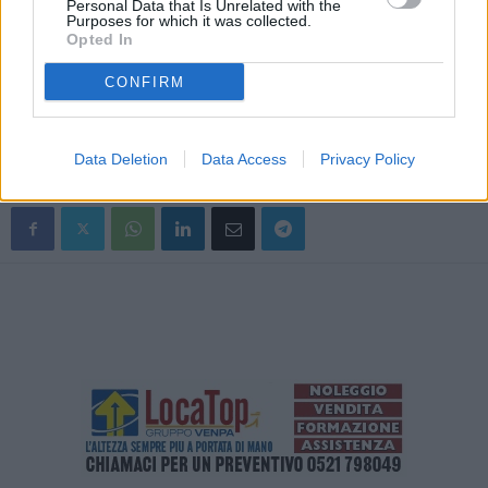
Personal Data that Is Unrelated with the
sono state contestate sanzioni amministrative per un importo
Purposes for which it was collected.
Opted In
complessivo pari a 12.600 euro.
In considerazione delle gravi carenze igienico-sanitarie emerse nel
CONFIRM
corso delle verifiche, su richiesta dei militari operanti, è intervenuto
personale del Dipartimento di Sanità Pubblica dell’Azienda USL di
Parma, che ha adottato i provvedimenti prescrittivi di competenza.
Data Deletion
Data Access
Privacy Policy