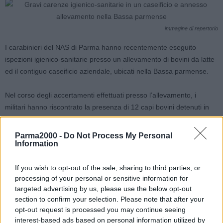
immagine di repertorio
I carabinieri del NAS di Parma hanno recentemente eseguito
ispezioni igienico-sanitarie presso un allevamento di bovini da latte
ed il contiguo caseificio aziendale, ubicati nella Bassa parmense.
Nel corso degli accertamenti effettuati presso l’allevamento, i
militari hanno riscontrato la presenza di 12 capi bovini detenuti in
condizioni non confacenti al corretto sviluppo degli animali, poiché
stabilmente legati. 7 capi bovini, del valore commerciale
Parma2000 -
Do Not Process My Personal
complessivo di circa 1.000 euro, sono stati inoltre sottoposti a
Information
sequestro amministrativo in quanto privi dei prescritti marchi
auricolari identificativi. Le verifiche hanno altresì evidenziato
If you wish to opt-out of the sale, sharing to third parties, or
processing of your personal or sensitive information for
carenze igieniche all’interno della sala mungitura e nei locali
targeted advertising by us, please use the below opt-out
destinati alla raccolta del latte, dovute alla presenza di materiale
section to confirm your selection. Please note that after your
fecale sulle pareti, nonché ad accumuli diffusi di polvere sulle
opt-out request is processed you may continue seeing
tubature e sul tank di raccolta del latte.
interest-based ads based on personal information utilized by