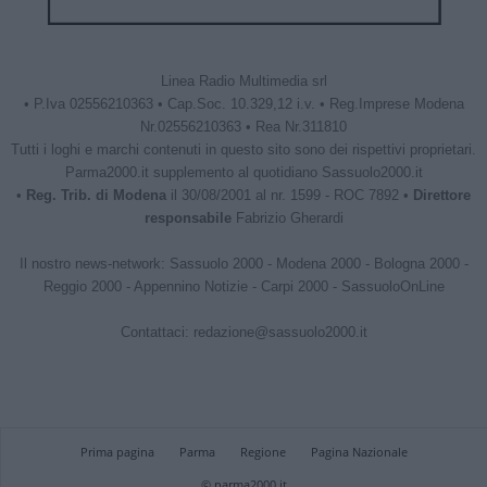
Linea Radio Multimedia srl
• P.Iva 02556210363 • Cap.Soc. 10.329,12 i.v. • Reg.Imprese Modena
Nr.02556210363 • Rea Nr.311810
Tutti i loghi e marchi contenuti in questo sito sono dei rispettivi proprietari.
Parma2000.it supplemento al quotidiano Sassuolo2000.it
•
Reg. Trib. di Modena
il 30/08/2001 al nr. 1599 - ROC 7892 •
Direttore
responsabile
Fabrizio Gherardi
Il nostro news-network:
Sassuolo 2000
-
Modena 2000
-
Bologna 2000
-
Reggio 2000
-
Appennino Notizie
-
Carpi 2000
-
SassuoloOnLine
Contattaci:
redazione@sassuolo2000.it
Prima pagina
Parma
Regione
Pagina Nazionale
© parma2000.it