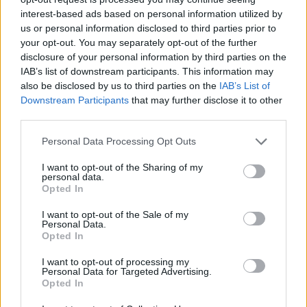
interest-based ads based on personal information utilized by
us or personal information disclosed to third parties prior to
Le finalità delle Cer vanno oltre la produzione di energia. In cima
your opt-out. You may separately opt-out of the further
alle priorità ci sono la riduzione delle emissioni e i benefici
disclosure of your personal information by third parties on the
ambientali (71%), il contrasto alla povertà energetica (67%) e la
IAB’s list of downstream participants. This information may
diffusione della cultura energetica e ambientale (67%). Accanto a
also be disclosed by us to third parties on the
IAB’s List of
questi obiettivi, circa la metà delle comunità punta anche a vantaggi
Downstream Participants
that may further disclose it to other
diretti per i membri, come il risparmio in bolletta e il rafforzamento
third parties.
delle relazioni sociali.
Personal Data Processing Opt Outs
Dal punto di vista territoriale, sono distribuite soprattutto lungo
l’asse della Via Emilia, con una presenza significativa nelle province
I want to opt-out of the Sharing of my
personal data.
di Forlì-Cesena e Modena, che insieme rappresentano il 42% del
Opted In
campione.
Guardando al futuro, le priorità appaiono chiare: il 76% delle Cer
I want to opt-out of the Sale of my
Personal Data.
punta ad ampliare la base sociale, mentre il 69% mira ad
Opted In
aumentare la quantità di energia prodotta e condivisa. Obiettivi che
confermano come il sistema sia ancora concentrato sul
I want to opt-out of processing my
Personal Data for Targeted Advertising.
consolidamento e sulla crescita dimensionale, più che sulla
Opted In
diversificazione delle attività.