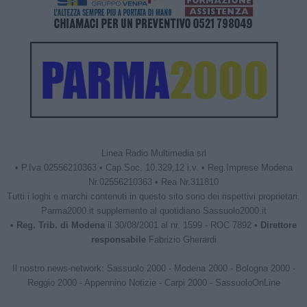
Linea Radio Multimedia srl
• P.Iva 02556210363 • Cap.Soc. 10.329,12 i.v. • Reg.Imprese Modena
Nr.02556210363 • Rea Nr.311810
Tutti i loghi e marchi contenuti in questo sito sono dei rispettivi proprietari.
Parma2000.it supplemento al quotidiano Sassuolo2000.it
•
Reg. Trib. di Modena
il 30/08/2001 al nr. 1599 - ROC 7892 •
Direttore
responsabile
Fabrizio Gherardi
Il nostro news-network:
Sassuolo 2000
-
Modena 2000
-
Bologna 2000
-
Reggio 2000
-
Appennino Notizie
-
Carpi 2000
-
SassuoloOnLine