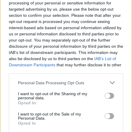
processing of your personal or sensitive information for
disponibile a partire da 17.900 euro, oltre oneri finanziari,
targeted advertising by us, please use the below opt-out
accedendo a un finanziamento vantaggioso con un anticipo di
section to confirm your selection. Please note that after your
2.934 euro e 35 rate da 129 euro al mese. La proposta copre
opt-out request is processed you may continue seeing
l’intera gamma, dagli allestimenti più essenziali e funzionali a quelli
interest-based ads based on personal information utilized by
più esclusivi e ricercati, capaci di interpretare al meglio i valori
us or personal information disclosed to third parties prior to
your opt-out. You may separately opt-out of the further
Lancia fatti di cura artigianale, raffinatezza e comfort superiore.
disclosure of your personal information by third parties on the
IAB’s list of downstream participants. This information may
Disponibile in configurazioni 100% elettrica o ibrida di ultima
also be disclosed by us to third parties on the
IAB’s List of
generazione, la Nuova Ypsilon è al vertice della sua categoria in
Downstream Participants
that may further disclose it to other
termini di maneggevolezza, efficienza e prestazioni, che le
third parties.
permettono di emergere nel contesto urbano. In particolare, la
Personal Data Processing Opt Outs
versione ibrida è alimentata da un motore ibrido di ultima
generazione, con cilindrata di 1.2 L da 110 CV (74 Kw), tecnologia
I want to opt-out of the Sharing of my
48V a 3 cilindri, abbinato al cambio automatico e-DCT a 6 rapporti
personal data.
Opted In
e sistemi di manovra a basso consumi. Tutto ciò assicura massima
efficienza e affidabilità, oltre che un’esperienza di guida molto fluida
I want to opt-out of the Sale of my
e, in alcune condizioni, anche la mobilità elettrica.
Personal Data.
Opted In