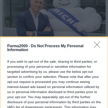
Parma2000 -
Do Not Process My Personal
Information
If you wish to opt-out of the sale, sharing to third parties, or
MILANO (ITALPRESS) –
Agostino Mazzocchi è il nuovo
processing of your personal or sensitive information for
Presidente, Amministratore Delegato e Direttore Commerciale
targeted advertising by us, please use the below opt-out
della Michelin Italiana S.p.A.
. Subentra a Matteo De Tomasi, che
section to confirm your selection. Please note that after your
opt-out request is processed you may continue seeing
lascia il comando del Gruppo in Italia per diventare Presidente &
interest-based ads based on personal information utilized by
CEO della Regione Europa Centrale & Asia Centrale.
us or personal information disclosed to third parties prior to
your opt-out. You may separately opt-out of the further
Agostino Mazzocchi è entrato in Michelin nel 1998, maturando
disclosure of your personal information by third parties on the
un’importante esperienza in ambito commerciale. Dopo 9 anni in
IAB’s list of downstream participants. This information may