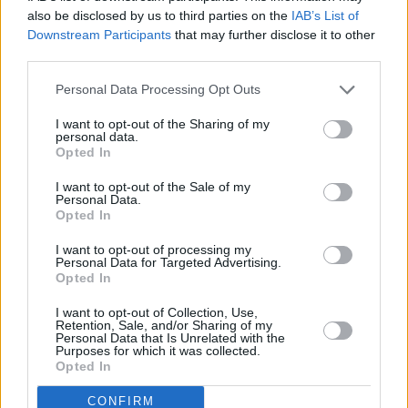
Italia, dove ha ricoperto vari incarichi per la Linea Business Genio
also be disclosed by us to third parties on the
IAB’s List of
Civile, nel 2007 si trasferisce a Clermont-Ferrand diventando
Downstream Participants
that may further disclose it to other
third parties.
Direttore Commerciale Europa per la Linea Business Agricoltura,
ruolo ricoperto fino al 2012, quando diventa Direttore Commerciale
Personal Data Processing Opt Outs
Vettura e Trasporto Leggero in Giappone e Corea. L’esperienza nel
paese del Sol Levante termina nel 2016, con il rientro a Clermont-
I want to opt-out of the Sharing of my
personal data.
Ferrand in qualità di Direttore Commerciale Europa di Michelin
Opted In
Solutions.
I want to opt-out of the Sale of my
Personal Data.
Nel 2019 l’ultimo trasferimento, a Francoforte, per ricoprire il ruolo
Opted In
di Direttore Vendite B2C per il territorio Germania-Austria-Svizzera
I want to opt-out of processing my
al quale, nel 2022, si aggiunge il ruolo di Vicepresidente Vendite
Personal Data for Targeted Advertising.
B2C per la Regione Europa del Nord.
Opted In
I want to opt-out of Collection, Use,
– Foto: ufficio stampa Michelin Italiana –
Retention, Sale, and/or Sharing of my
Personal Data that Is Unrelated with the
Purposes for which it was collected.
(ITALPRESS).
Opted In
CONFIRM
TAGS
AUTO
ITALIA
MOTORI
NEWSONLINE