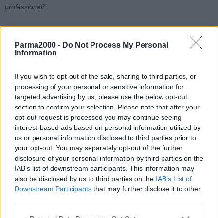
professionali”.
Il Milan saluta il 27enne francese anche sui social, dedicandogli un
video che ne ripercorre la carriera in rossonero:
“Sei anni
Parma2000 -
Do Not Process My Personal
Information
indimenticabili, momenti magici, ricordi infiniti. Grazie, Theo!”.
If you wish to opt-out of the sale, sharing to third parties, or
Anche il club arabo ha ufficializzato l’arrivo di Theo Hernanez dal
processing of your personal or sensitive information for
Milan, informando che il presidente del cda, Fahad Bin Saad Bin
targeted advertising by us, please use the below opt-out
Nafel, ha completato “l’acquisto del nazionale francese. Il contratto
section to confirm your selection. Please note that after your
ha una durata di tre anni, fino alla fine della stagione 2027/28. La
opt-out request is processed you may continue seeing
cerimonia della firma si è svolta giovedì sera presso il Four
interest-based ads based on personal information utilized by
Seasons George V Hotel di Parigi.
us or personal information disclosed to third parties prior to
your opt-out. You may separately opt-out of the further
disclosure of your personal information by third parties on the
IL SALUTO DI THEO HERNANDEZ
IAB’s list of downstream participants. This information may
also be disclosed by us to third parties on the
IAB’s List of
“Dopo sei anni in questo club, è arrivato il momento di dire addio”
.
Downstream Participants
that may further disclose it to other
Inizia con queste parole il lungo post che
Theo Hernandez dedica
third parties.
al Milan, postando foto e video che ne ripercorrono la carriera