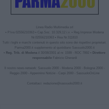
Linea Radio Multimedia srl
• P.Iva 02556210363 • Cap.Soc. 10.329,12 i.v. • Reg.Imprese Modena
Nr.02556210363 • Rea Nr.311810
Tutti i loghi e marchi contenuti in questo sito sono dei rispettivi proprietari.
Parma2000.it supplemento al quotidiano Sassuolo2000.it
•
Reg. Trib. di Modena
il 30/08/2001 al nr. 1599 - ROC 7892 •
Direttore
responsabile
Fabrizio Gherardi
Il nostro news-network:
Sassuolo 2000
-
Modena 2000
-
Bologna 2000
-
Reggio 2000
-
Appennino Notizie
-
Carpi 2000
-
SassuoloOnLine
Contattaci:
redazione@sassuolo2000.it