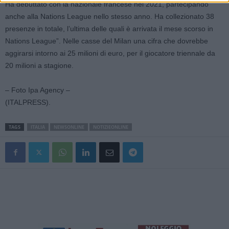
Ha debuttato con la nazionale francese nel 2021, partecipando
anche alla Nations League nello stesso anno. Ha collezionato 38
presenze in totale, l’ultima delle quali è arrivata il mese scorso in
Nations League”. Nelle casse del Milan una cifra che dovrebbe
aggirarsi intorno ai 25 milioni di euro, per il giocatore triennale da
20 milioni a stagione.
– Foto Ipa Agency –
(ITALPRESS).
TAGS
ITALIA
NEWSONLINE
NOTIZIEONLINE