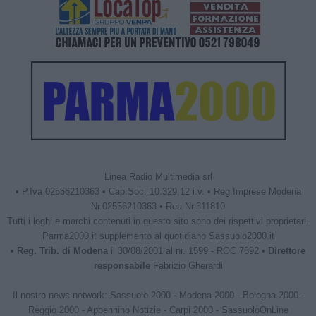
Linea Radio Multimedia srl
• P.Iva 02556210363 • Cap.Soc. 10.329,12 i.v. • Reg.Imprese Modena
Nr.02556210363 • Rea Nr.311810
Tutti i loghi e marchi contenuti in questo sito sono dei rispettivi proprietari.
Parma2000.it supplemento al quotidiano Sassuolo2000.it
•
Reg. Trib. di Modena
il 30/08/2001 al nr. 1599 - ROC 7892 •
Direttore
responsabile
Fabrizio Gherardi
Il nostro news-network:
Sassuolo 2000
-
Modena 2000
-
Bologna 2000
-
Reggio 2000
-
Appennino Notizie
-
Carpi 2000
-
SassuoloOnLine