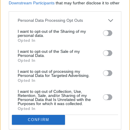
Kessisoglu e Silvia Rocchi, per sostenere progetti nazionali di
Downstream Participants
that may further disclose it to other
supporto psicologico e neuropsichiatrico agli adolescenti che
third parties.
soffrono di depressione, disturbi del comportamento alimentare,
Personal Data Processing Opt Outs
psicosi, autolesionismo e isolamento sociale.
I want to opt-out of the Sharing of my
personal data.
Opted In
Tutti gli appuntamenti sono ad
INGRESSO LIBERO
, senza
I want to opt-out of the Sale of my
Personal Data.
prenotazione, fino ad esaurimento posti.
Opted In
La serata avrà luogo anche in caso di maltempo.
I want to opt-out of processing my
Personal Data for Targeted Advertising.
Opted In
“Musica in Castello” è organizzata da Piccola Orchestra Italiana aps
e dai Comuni che ospitano gli eventi.
I want to opt-out of Collection, Use,
Retention, Sale, and/or Sharing of my
Personal Data that Is Unrelated with the
Purposes for which it was collected.
Per il programma completo della rassegna www.musicaincastello.it
Opted In
CONFIRM