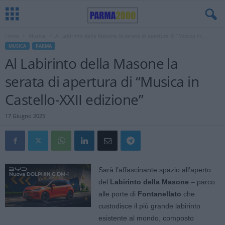
Home
Musica
Al Labirinto della Masone la serata di apertura di “Musica in...
MUSICA
PARMA
Al Labirinto della Masone la
serata di apertura di “Musica in
Castello-XXII edizione”
17 Giugno 2025
Sarà l’affascinante spazio all’aperto
del
Labirinto della Masone
– parco
alle porte di
Fontanellato
che
custodisce il più grande labirinto
esistente al mondo, composto