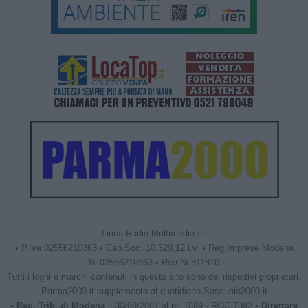
Linea Radio Multimedia srl
• P.Iva 02556210363 • Cap.Soc. 10.329,12 i.v. • Reg.Imprese Modena
Nr.02556210363 • Rea Nr.311810
Tutti i loghi e marchi contenuti in questo sito sono dei rispettivi proprietari.
Parma2000.it supplemento al quotidiano Sassuolo2000.it
•
Reg. Trib. di Modena
il 30/08/2001 al nr. 1599 - ROC 7892 •
Direttore