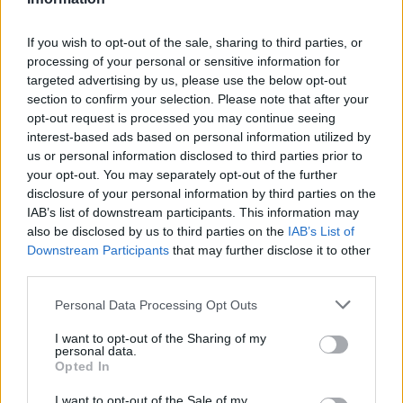
Le imprese che prevedono di attivare nuovi contratti sono pari al
20,0% del totale e nel 22,0% dei casi le attivazioni previste saranno
If you wish to opt-out of the sale, sharing to third parties, or
stabili, ossia con un contratto a tempo indeterminato o di
processing of your personal or sensitive information for
apprendistato, mentre nel 78,0% saranno a termine (a tempo
targeted advertising by us, please use the below opt-out
determinato o altri contratti con durata predefinita). Da notare il
section to confirm your selection. Please note that after your
calo di quattro punti percentuali dei tempi indeterminati e degli
opt-out request is processed you may continue seeing
apprendistati, rispetto a giugno dell’anno passato.
interest-based ads based on personal information utilized by
us or personal information disclosed to third parties prior to
your opt-out. You may separately opt-out of the further
Una quota di nuove attivazioni pari, al 32,6%, interesserà giovani
disclosure of your personal information by third parties on the
con meno di 30 anni che, in ambito dirigenziale e delle professioni
IAB’s list of downstream participants. This information may
con elevata specializzazione e competenza tecnica, sono
also be disclosed by us to third parties on the
IAB’s List of
particolarmente richiesti nei ruoli dei tecnici informatici, telematici e
Downstream Participants
that may further disclose it to other
delle telecomunicazioni (46,7% dei contratti riservati per l’appunto
third parties.
agli under 30), come specialisti delle scienze gestionali,
Personal Data Processing Opt Outs
commerciali e bancarie (43,8%) ed infine come tecnici della
distribuzione commerciale (35,0%).
I want to opt-out of the Sharing of my
personal data.
Opted In
Nell’ambito delle professioni impiegatizie, commerciali e dei servizi,
tra i giovani più occupabili prevalgono gli addetti alla gestione
I want to opt-out of the Sale of my