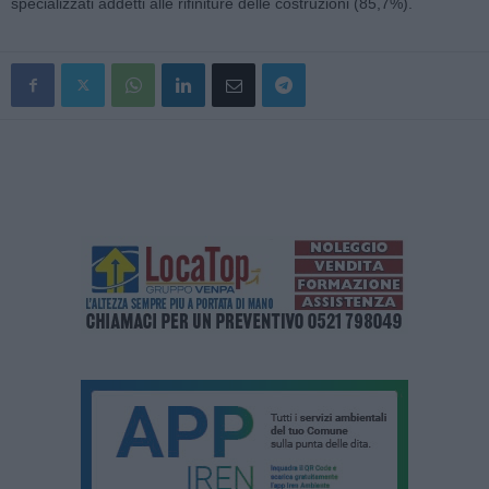
specializzati addetti alle rifiniture delle costruzioni (85,7%).