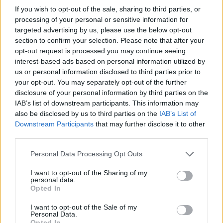
formazione universitaria.
If you wish to opt-out of the sale, sharing to third parties, or
Il Talent Acceleration Program mira a formare persone e
processing of your personal or sensitive information for
professionisti in grado di operare nell’ambito dell’intera filiera del
targeted advertising by us, please use the below opt-out
Controllo e della Pianificazioni aziendale, attraverso la
section to confirm your selection. Please note that after your
specializzazione nell’ambito del “Project Controlling”, “Controlling” e
opt-out request is processed you may continue seeing
“Planning”. Il progetto è in partnership con Adecco, che si occuperà
interest-based ads based on personal information utilized by
us or personal information disclosed to third parties prior to
della selezione dei partecipanti, e SDA Bocconi School of
your opt-out. You may separately opt-out of the further
Management e Federico II, come partner scientifici dell’iniziativa,
disclosure of your personal information by third parties on the
che accompagneranno i giovani laureati con corsi dedicati.
IAB’s list of downstream participants. This information may
Le candidature potranno essere presentate fino al 12 novembre
also be disclosed by us to third parties on the
IAB’s List of
accedendo alla pagina
https://www.adecco.it/aziende-che-
Downstream Participants
that may further disclose it to other
assumono/autostrade-per-l-italia
. Al termine di questo periodo
third parties.
Adecco selezionerà i 60 partecipanti alle giornate di assessment in
Personal Data Processing Opt Outs
presenza, che si terranno il 1 dicembre a Roma e il 4 e 5 dicembre
a Milano, in occasione delle quali verranno scelti i 20 laureati che
I want to opt-out of the Sharing of my
personal data.
saranno assunti, in una delle società del Gruppo ASPI, con un
Opted In
contratto di apprendistato. Nel corso di questo periodo, della durata
di 18 mesi, i partecipanti seguiranno un percorso in cui ad una job
I want to opt-out of the Sale of my
Personal Data.
rotation tra le diverse sedi del Gruppo verranno affiancati dei
Opted In