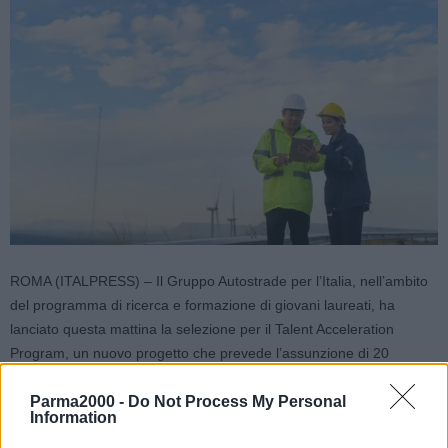
ROMA (ITALPRESS) – Il Gruppo Autostrade per l’Italia, nell’ambito
del programma di ricerca e formazione di giovani laureati, ha
lanciato questa mattina la selezione per il Talent Acceleration
Program, un nuovo progetto che prevede l’assunzione di 20
laureati under 30, in ambito economico e ingegneristico, attraverso
Parma2000 -
Do Not Process My Personal
un percorso che alternerà esperienze lavorative, job rotation
Information
infragruppo, training on the job, mentorship ed attività di alta