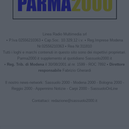
Linea Radio Multimedia srl
• P.Iva 02556210363 • Cap.Soc. 10.329,12 i.v. • Reg.Imprese Modena
Nr.02556210363 • Rea Nr.311810
Tutti i loghi e marchi contenuti in questo sito sono dei rispettivi proprietari.
Parma2000.it supplemento al quotidiano Sassuolo2000.it
•
Reg. Trib. di Modena
il 30/08/2001 al nr. 1599 - ROC 7892 •
Direttore
responsabile
Fabrizio Gherardi
Il nostro news-network:
Sassuolo 2000
-
Modena 2000
-
Bologna 2000
-
Reggio 2000
-
Appennino Notizie
-
Carpi 2000
-
SassuoloOnLine
Contattaci:
redazione@sassuolo2000.it