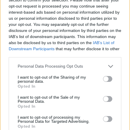
opt-out request is processed you may continue seeing
Donini-. Rinnoviamo l’impegno economico della Regione e
interest-based ads based on personal information utilized by
investiamo sempre maggiori risorse per continuare a garantire ai
us or personal information disclosed to third parties prior to
cittadini un servizio all’altezza della sua storia e per migliorarlo, se
your opt-out. You may separately opt-out of the further
possibile, ancora di più”.
disclosure of your personal information by third parties on the
IAB’s list of downstream participants. This information may
La ripartizione delle risorse per Azienda sanitaria
also be disclosed by us to third parties on the
IAB’s List of
Downstream Participants
that may further disclose it to other
third parties.
I 46.483.000 euro sono così distribuiti sul territorio: Ausl Piacenza
558.612 euro; Ausl Parma 400.000 euro; Azienda Ospedaliero-
Personal Data Processing Opt Outs
Universitaria di Parma 4.906.921; Ausl Reggio Emilia 775.975; Ausl
Modena 1.000.000; Ausl Bologna 32.948.536; Ausl Imola 120.000;
I want to opt-out of the Sharing of my
personal data.
Ausl Ferrara 432.787; Ausl Romagna 5.340.167.
Opted In
La ripartizione delle risorse per ambito di intervento
I want to opt-out of the Sale of my
Personal Data.
Opted In
Per la rete radio sono stanziati complessivamente 2.555.700 euro;
I want to opt-out of processing my
per le tecnologie al servizio della centrale operativa e per il suo
Personal Data for Targeted Advertising.
sistema gestionale viene assegnato 1.801.396 euro all’Ausl di
Opted In