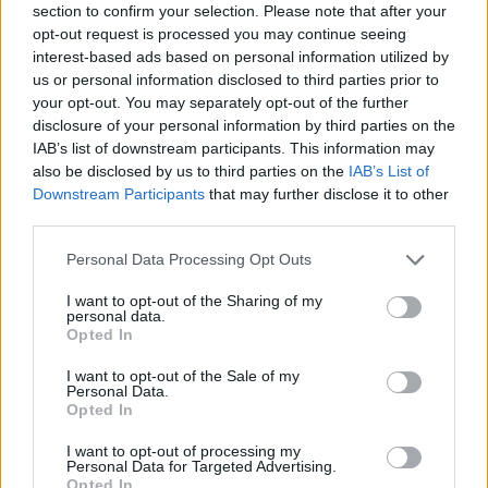
comuni montani. Tecnicamente, il ricorso dell’Emilia-Romagna
section to confirm your selection. Please note that after your
riguarda l’articolo 1, comma 557, e l’articolo 1, commi 558-561,
opt-out request is processed you may continue seeing
della Legge 197 del 29 dicembre 2022 “Bilancio di previsione dello
interest-based ads based on personal information utilized by
us or personal information disclosed to third parties prior to
Stato per l’anno finanziario 2023 e bilancio pluriennale per il
your opt-out. You may separately opt-out of the further
triennio 2023-2025”.
disclosure of your personal information by third parties on the
IAB’s list of downstream participants. This information may
“Secondo quanto previsto dallo schema di decreto del governo-
also be disclosed by us to third parties on the
IAB’s List of
ricordano Bonaccini e Salomoni- in Emilia-Romagna il taglio
Downstream Participants
that may further disclose it to other
previsto sarà di 20 autonomie scolastiche in tre anni. E questo
third parties.
comporterebbe la necessità di riorganizzare la rete scolastica,
Personal Data Processing Opt Outs
accorpando istituti che hanno già una media di più di 1.000 studenti
per autonomia, con punte di quasi 1.200 studenti nelle scuole
I want to opt-out of the Sharing of my
personal data.
superiori di secondo grado”.
Opted In
Peraltro l’Emilia-Romagna non è la sola ad aver espresso
I want to opt-out of the Sale of my
Personal Data.
contrarietà: in Conferenza Unificata, anche Abruzzo, Campania,
Opted In
Puglia, Sardegna, Toscana, UPI e ANCI, le associazioni dei Comuni
e delle Province italiane, hanno sancito il mancato accordo sullo
I want to opt-out of processing my
Personal Data for Targeted Advertising.
schema di decreto del ministro dell’istruzione e del merito, di
Opted In