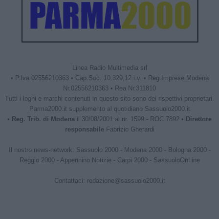
Linea Radio Multimedia srl
• P.Iva 02556210363 • Cap.Soc. 10.329,12 i.v. • Reg.Imprese Modena
Nr.02556210363 • Rea Nr.311810
Tutti i loghi e marchi contenuti in questo sito sono dei rispettivi proprietari.
Parma2000.it supplemento al quotidiano Sassuolo2000.it
•
Reg. Trib. di Modena
il 30/08/2001 al nr. 1599 - ROC 7892 •
Direttore
responsabile
Fabrizio Gherardi
Il nostro news-network:
Sassuolo 2000
-
Modena 2000
-
Bologna 2000
-
Reggio 2000
-
Appennino Notizie
-
Carpi 2000
-
SassuoloOnLine
Contattaci:
redazione@sassuolo2000.it