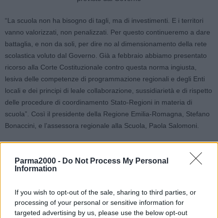
“La scuola non ha bisogno di tagli, ma di investimenti. E i territori
vanno valorizzati, non penalizzati. Per questo continueremo a dare
battaglia, e non da soli, per dire no al dimensionamento della rete
scolastica voluto dal Governo. Già a febbraio abbiamo presentato
ricorso alla Corte Costituzionale contro questa norma ingiusta,
lesiva delle competenze di programmazione regionali e degli Enti
locali e dei principi di leale collaborazione, sussidiarietà e di rispetto
delle procedure di coordinamento Stato-Regioni in materia di
scuola”. Così il presidente della Regione Emilia-Romagna, Stefano
Bonaccini, e l’assessora regionale alla Scuola, Paola Salomoni.
La costituzione in giudizio davanti alla Consulta è stata formalizzata
Parma2000 -
Do Not Process My Personal
dalla Giunta regionale contro le parti della Legge statale di bilancio
Information
2022 con le quali si alza a 900 studenti la soglia minima per poter
avere una autonomia scolastica con un proprio dirigente, col
If you wish to opt-out of the sale, sharing to third parties, or
rischio, di fatto, di accorpamenti e riduzione del numero delle
processing of your personal or sensitive information for
scuole, che potrebbero penalizzare le aree interne, periferiche e i
targeted advertising by us, please use the below opt-out