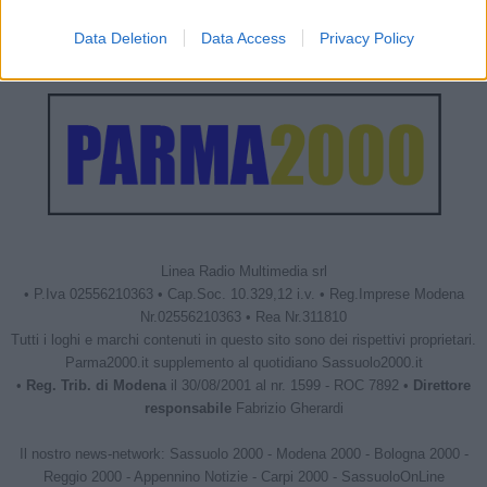
Data Deletion
Data Access
Privacy Policy
Linea Radio Multimedia srl
• P.Iva 02556210363 • Cap.Soc. 10.329,12 i.v. • Reg.Imprese Modena
Nr.02556210363 • Rea Nr.311810
Tutti i loghi e marchi contenuti in questo sito sono dei rispettivi proprietari.
Parma2000.it supplemento al quotidiano Sassuolo2000.it
•
Reg. Trib. di Modena
il 30/08/2001 al nr. 1599 - ROC 7892 •
Direttore
responsabile
Fabrizio Gherardi
Il nostro news-network:
Sassuolo 2000
-
Modena 2000
-
Bologna 2000
-
Reggio 2000
-
Appennino Notizie
-
Carpi 2000
-
SassuoloOnLine