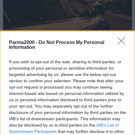
Parma2000 -
Do Not Process My Personal
Information
If you wish to opt-out of the sale, sharing to third parties, or
processing of your personal or sensitive information for
targeted advertising by us, please use the below opt-out
section to confirm your selection. Please note that after your
opt-out request is processed you may continue seeing
interest-based ads based on personal information utilized by
TRAPANI (ITALPRESS) – Omicidio-suicidio nel trapanese.
us or personal information disclosed to third parties prior to
Gli agenti della squadra Mobile di Trapani hanno chiuso il cerchio
your opt-out. You may separately opt-out of the further
attorno a una tragica vicenda. Dopo aver identificato il corpo di un
disclosure of your personal information by third parties on the
uomo, di 42 anni, che si è sparato e lanciato giù da un viadotto
IAB’s list of downstream participants. This information may
sulla A29 nei pressi di Castellamare del Golfo, come riferito da un
also be disclosed by us to third parties on the
IAB’s List of
testimone oculare, sono partite le indagini. L’uomo aveva
Downstream Participants
that may further disclose it to other