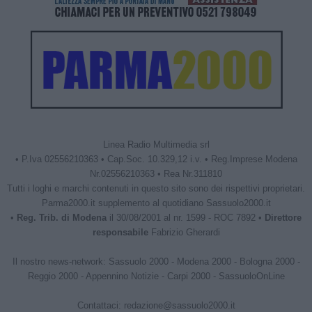
Linea Radio Multimedia srl
• P.Iva 02556210363 • Cap.Soc. 10.329,12 i.v. • Reg.Imprese Modena
Nr.02556210363 • Rea Nr.311810
Tutti i loghi e marchi contenuti in questo sito sono dei rispettivi proprietari.
Parma2000.it supplemento al quotidiano Sassuolo2000.it
•
Reg. Trib. di Modena
il 30/08/2001 al nr. 1599 - ROC 7892 •
Direttore
responsabile
Fabrizio Gherardi
Il nostro news-network:
Sassuolo 2000
-
Modena 2000
-
Bologna 2000
-
Reggio 2000
-
Appennino Notizie
-
Carpi 2000
-
SassuoloOnLine
Contattaci:
redazione@sassuolo2000.it