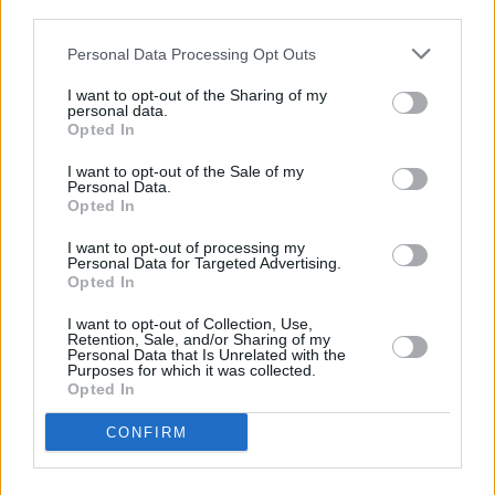
precedenti segnalazioni per stalking da parte dell’ex compagna.
third parties.
Sono subito partite le ricerche della donna che curava il marketing
Personal Data Processing Opt Outs
per un’azienda agricola in contrada Ferla, al confine tra Marsala e
Mazara del Vallo e in tarda serata il corpo della 39enne, è stato
I want to opt-out of the Sharing of my
personal data.
trovato all’interno di una masseria. Secondo gli inquirenti la donna
Opted In
sarebbe stata uccisa con diversi colpi d’arma da fuoco. Il
magistrato ha disposto l’autopsia. Sono ancora in corso le indagini
I want to opt-out of the Sale of my
Personal Data.
per risalire alle cause che hanno portato al folle gesto. I due
Opted In
avevano una bimba di tre anni.
I want to opt-out of processing my
Personal Data for Targeted Advertising.
– foto: ufficio stampa Polizia –
Opted In
I want to opt-out of Collection, Use,
(ITALPRESS).
Retention, Sale, and/or Sharing of my
Personal Data that Is Unrelated with the
Purposes for which it was collected.
TAGS
ITALIA
NEWSONLINE
NOTIZIEONLINE
Opted In
CONFIRM