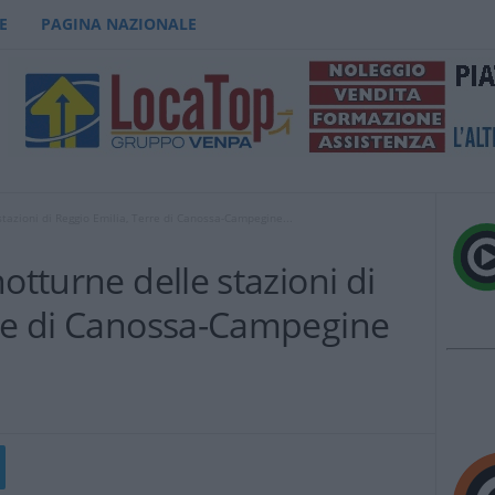
E
PAGINA NAZIONALE
stazioni di Reggio Emilia, Terre di Canossa-Campegine...
otturne delle stazioni di
rre di Canossa-Campegine