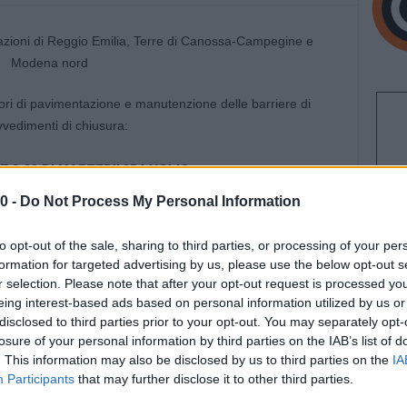
vori di pavimentazione e manutenzione delle barriere di
vvedimenti di chiusura:
LE 6:00 DI MARTEDI’ 25 LUGLIO
0 -
Do Not Process My Personal Information
in entrata, in entrambe le direzioni, Milano e Bologna;
to opt-out of the sale, sharing to third parties, or processing of your per
 in uscita in modalità alternata, da entrambe le provenienze,
formation for targeted advertising by us, please use the below opt-out s
r selection. Please note that after your opt-out request is processed y
eing interest-based ads based on personal information utilized by us or
a stazione di Terre di Canossa-Campegine o di Modena nord.
disclosed to third parties prior to your opt-out. You may separately opt-
losure of your personal information by third parties on the IAB’s list of
. This information may also be disclosed by us to third parties on the
IA
00 DI MERCOLEDI’ 26 LUGLIO IN MODALITA’
Participants
that may further disclose it to other third parties.