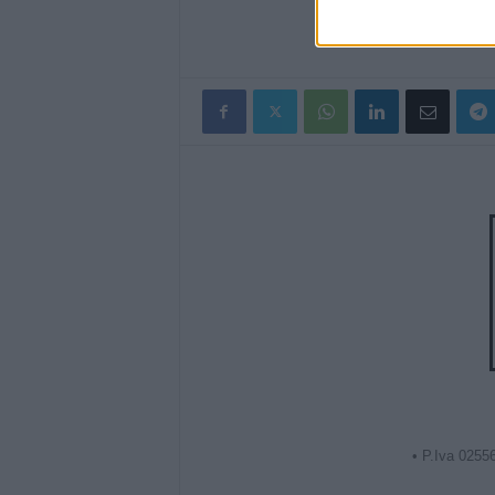
• P.Iva 0255