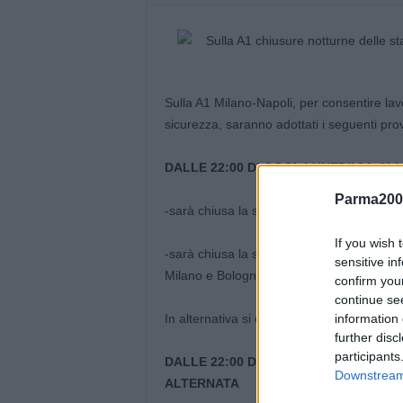
Sulla A1 Milano-Napoli, per consentire la
sicurezza, saranno adottati i seguenti pro
DALLE 22:00 DI OGGI, LUNEDI’ 24, AL
Parma200
-sarà chiusa la stazione di Reggio Emilia, 
If you wish 
-sarà chiusa la stazione di Reggio Emilia,
sensitive in
Milano e Bologna.
confirm you
continue se
In alternativa si consiglia di entrare all
information 
further disc
participants
DALLE 22:00 DI MARTEDI’ 25 ALLE 6:
Downstream 
ALTERNATA