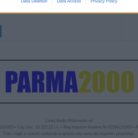
Data Deletion
Data Access
Privacy Policy
Linea Radio Multimedia srl
6210363 • Cap.Soc. 10.329,12 i.v. • Reg.Imprese Modena Nr.02556210363 • 
Tutti i loghi e marchi contenuti in questo sito sono dei rispettivi proprietari.