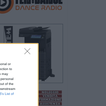
sonal or
ection to
ou may
 personal
out of the
 downstream
B’s List of