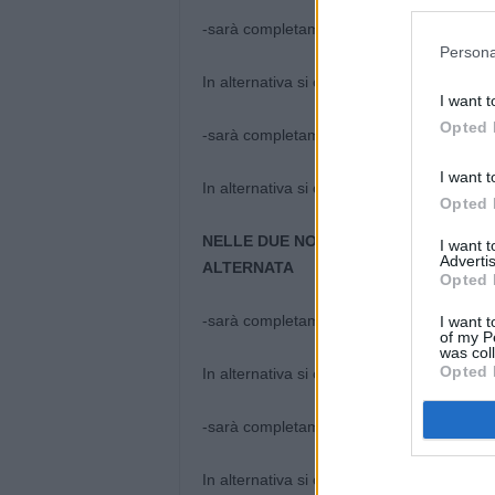
-sarà completamente chiusa la stazione di 
Persona
In alternativa si consiglia di utilizzare 
I want t
Opted 
-sarà completamente chiusa la stazione di
I want t
In alternativa si consiglia di utilizzare la
Opted 
NELLE DUE NOTTI DI MERCOLEDI’ 26 E 
I want 
Advertis
ALTERNATA
Opted 
-sarà completamente chiusa la stazione di
I want t
of my P
was col
Opted 
In alternativa si consiglia di utilizzare la
-sarà completamente chiusa la stazione di
In alternativa si consiglia di utilizzare la