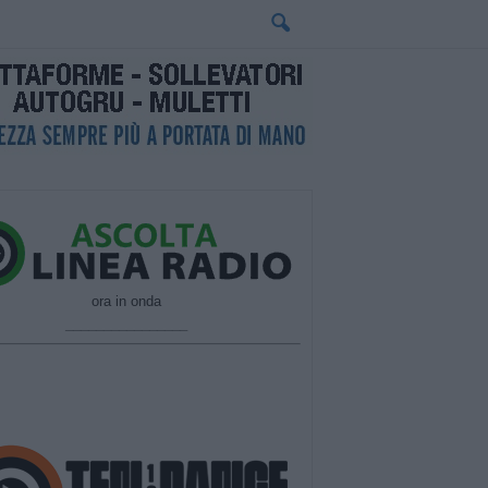
ora in onda
________________