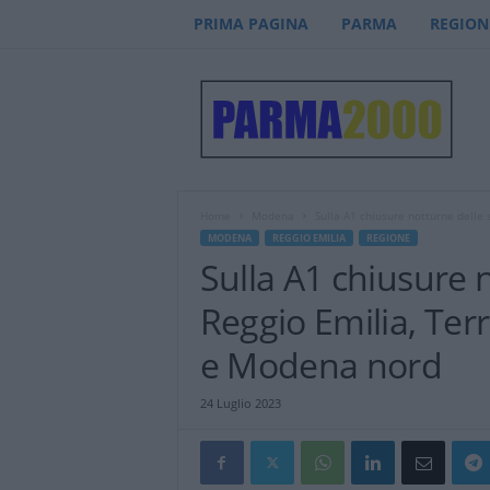
PRIMA PAGINA
PARMA
REGION
P
a
r
m
a
2
0
Home
Modena
Sulla A1 chiusure notturne delle 
0
MODENA
REGGIO EMILIA
REGIONE
0
Sulla A1 chiusure n
–
n
Reggio Emilia, Te
o
t
e Modena nord
i
z
24 Luglio 2023
i
e