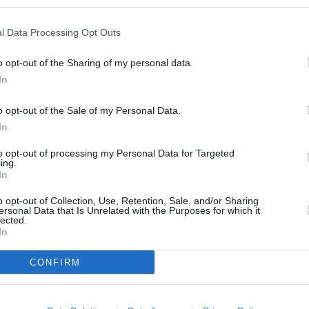
Reggio Emilia, in entrate e in uscita.
l Data Processing Opt Outs
la stazione di Terre di Canossa-Campegine o di Modena nord;
o opt-out of the Sharing of my personal data.
In
 Terre di Canossa-Campegine, in entrata e in uscita.
o opt-out of the Sale of my Personal Data.
 stazione di Reggio Emilia o di Parma.
In
GIOVEDI’ 27, CON ORARIO 22:00-6:00, IN MODALITA’
to opt-out of processing my Personal Data for Targeted
ing.
In
 Terre di Canossa-Campegine, in entrata e in uscita.
o opt-out of Collection, Use, Retention, Sale, and/or Sharing
ersonal Data that Is Unrelated with the Purposes for which it
lected.
In
 stazione di Reggio Emilia o di Parma;
CONFIRM
 Modena nord, in entrata e in uscita.
 stazione di Reggio Emilia o di Parma.