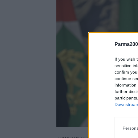
Parma200
If you wish 
sensitive in
confirm you
continue se
information 
further disc
participants
Downstream 
Persona