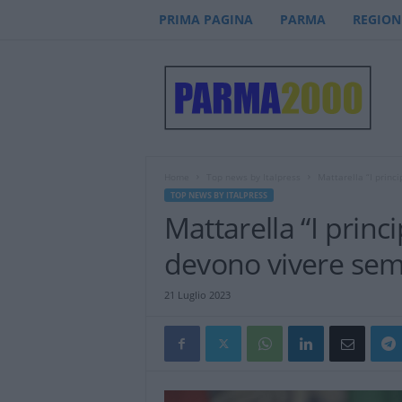
PRIMA PAGINA
PARMA
REGION
P
a
r
m
a
2
0
Home
Top news by Italpress
Mattarella “I princ
0
TOP NEWS BY ITALPRESS
0
Mattarella “I princ
–
n
devono vivere se
o
t
21 Luglio 2023
i
z
i
e