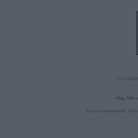
• P.Iva 0255
•
Reg. Trib.
Il nostro news-network:
Sass