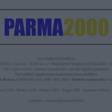
Linea Radio Multimedia srl
6210363 • Cap.Soc. 10.329,12 i.v. • Reg.Imprese Modena Nr.02556210363 • 
Tutti i loghi e marchi contenuti in questo sito sono dei rispettivi proprietari.
Parma2000.it supplemento al quotidiano Sassuolo2000.it
 di Modena
il 30/08/2001 al nr. 1599 - ROC 7892 •
Direttore responsabile
Fabr
uolo 2000
-
Modena 2000
-
Bologna 2000
-
Reggio 2000
-
Appennino Notizie
-
Contattaci:
redazione@sassuolo2000.it