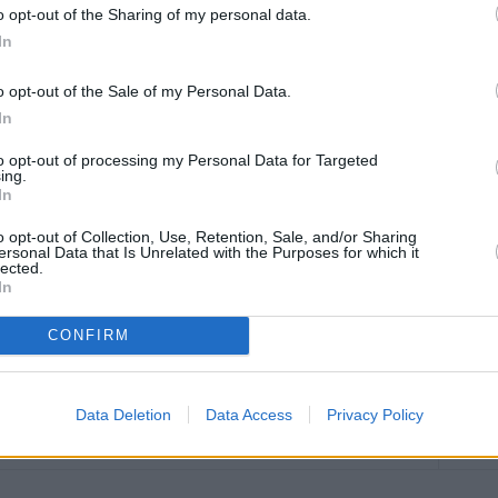
so della storia se non avessimo appreso la lezione per
o opt-out of the Sharing of my personal data.
effettiva applicazione se vengono fatti vivere nelle diverse
In
mbiamenti”. A dirlo il presidente della Repubblica,
blea annuale di
o opt-out of the Sale of my Personal Data.
amo parlare di missione compiuta – ha proseguito -. Oggi,
In
sce come inalienabili quegli obiettivi e che definisce,
to opt-out of processing my Personal Data for Targeted
ica rimuovere gli ostacoli di ordine economico e sociale”;
ing.
ianza dei cittadini e che impediscono il pieno sviluppo della
In
di tutti alla vita politica, economica e sociale del Paese”,
o opt-out of Collection, Use, Retention, Sale, and/or Sharing
ersonal Data that Is Unrelated with the Purposes for which it
lected.
In
CONFIRM
Data Deletion
Data Access
Privacy Policy