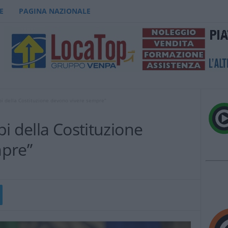
E
PAGINA NAZIONALE
ipi della Costituzione devono vivere sempre”
ipi della Costituzione
mpre”