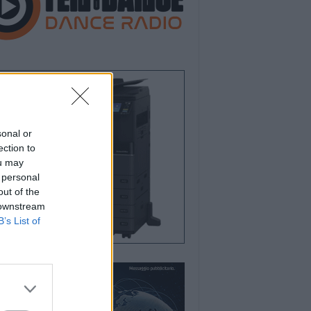
sonal or
ection to
ou may
 personal
out of the
 downstream
B’s List of