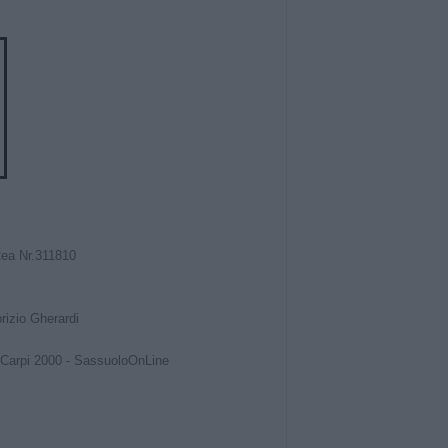
Rea Nr.311810
izio Gherardi
Carpi 2000
-
SassuoloOnLine