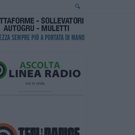
ora in onda
________________