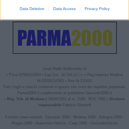
Data Deletion
Data Access
Privacy Policy
Linea Radio Multimedia srl
• P.Iva 02556210363 • Cap.Soc. 10.329,12 i.v. • Reg.Imprese Modena
Nr.02556210363 • Rea Nr.311810
Tutti i loghi e marchi contenuti in questo sito sono dei rispettivi proprietari.
Parma2000.it supplemento al quotidiano Sassuolo2000.it
•
Reg. Trib. di Modena
il 30/08/2001 al nr. 1599 - ROC 7892 •
Direttore
responsabile
Fabrizio Gherardi
Il nostro news-network:
Sassuolo 2000
-
Modena 2000
-
Bologna 2000
-
Reggio 2000
-
Appennino Notizie
-
Carpi 2000
-
SassuoloOnLine