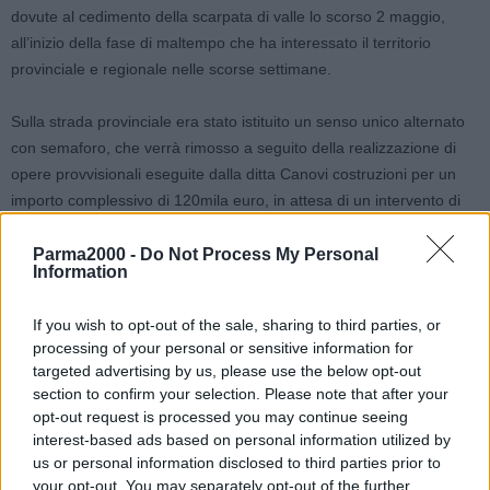
dovute al cedimento della scarpata di valle lo scorso 2 maggio,
all’inizio della fase di maltempo che ha interessato il territorio
provinciale e regionale nelle scorse settimane.
Sulla strada provinciale era stato istituito un senso unico alternato
con semaforo, che verrà rimosso a seguito della realizzazione di
opere provvisionali eseguite dalla ditta Canovi costruzioni per un
importo complessivo di 120mila euro, in attesa di un intervento di
consolidamento definitivo della strada e del versante.
Parma2000 -
Do Not Process My Personal
Information
Il Presidente Braglia sottolinea che «A Modena sono 333 gli
interventi urgenti da mettere in campo, con danni di oltre 52 milioni
If you wish to opt-out of the sale, sharing to third parties, or
di euro che servono per la rimessa in funzione dei servizi pubblici e
processing of your personal or sensitive information for
delle infrastrutture di reti strategiche e di questi, oltre 11 milioni
targeted advertising by us, please use the below opt-out
servono per il ripristino delle strade provinciali con oltre 20 frane e
section to confirm your selection. Please note that after your
dissesti che stanno interessando tutto l’appennino».
opt-out request is processed you may continue seeing
interest-based ads based on personal information utilized by
La rete viaria provinciale è stata particolarmente colpita dalle
us or personal information disclosed to third parties prior to
your opt-out. You may separately opt-out of the further
abbondanti piogge delle settimane scorse, in particolare sulla