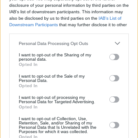
disclosure of your personal information by third parties on the
strada provinciale 3 Via Giardini in località “la Fontanina” e sulla
IAB’s list of downstream participants. This information may
strada provinciale 19 che collega Sassuolo a Prignano, in un tratto
also be disclosed by us to third parties on the
IAB’s List of
vicino al ponte del Pescale, dove si circola con transito ridotto a
Downstream Participants
that may further disclose it to other
causa del cedimento del lato di valle della strada, mentre sulla
third parties.
strada provinciale 324 continua l’interruzione al transito tra
Personal Data Processing Opt Outs
Riolunato e Montecreto.
I want to opt-out of the Sharing of my
Disagi anche sulla provinciale 28 a Palagano, sulla 33 a Frassineti,
personal data.
Opted In
sulla provinciale 31 in località Cà Matta, sulla provinciale 27 a
Montese, sulla fondovalle Panaro (provinciale 4) a ponte Samone,
I want to opt-out of the Sale of my
Personal Data.
sulla provinciale 25 a Zocca, sulla 21 nella zona di San Dalmazio,
Opted In
sulla sp 18 a Puianello, sulla provinciale 20 a Montegibbio e sulla
provinciale 486 a Casola di Montefiorino.
I want to opt-out of processing my
Personal Data for Targeted Advertising.
Opted In
Oltre ai danni del maltempo di maggio, la rete provinciale è stata
interessata anche dall’evento meteo di giovedì 13 luglio,
I want to opt-out of Collection, Use,
Retention, Sale, and/or Sharing of my
interessando particolarmente la strada provinciale 42 nel territorio
Personal Data that Is Unrelated with the
Purposes for which it was collected.
di Lama Mocogno, con la caduta di rami in strada e provocando
Opted In