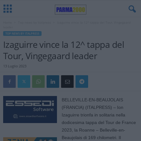
Home
Top news by Italpress
Izaguirre vince la 12^ tappa del Tour, Vingegaard
leader
TOP NEWS BY ITALPRESS
Izaguirre vince la 12^ tappa del
Tour, Vingegaard leader
13 Luglio 2023
BELLEVILLE-EN-BEAUJOLAIS
(FRANCIA) (ITALPRESS) – Ion
Izaguirre trionfa in solitaria nella
dodicesima tappa del Tour de France
2023, la Roanne – Belleville-en-
Beaujolais di 169 chilometri. Il