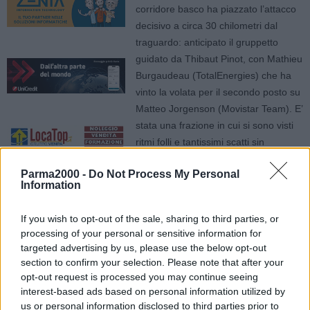
corridore basco ha piazzato l’attacco
decisivo a circa 30 chilometri dal
traguardo: anticipato il gruppetto
guidato da Thibaut Pinot, con Mathieu
Burgaudeau (TotalEnergies) che ha
vinto la volata per il secondo posto su
Matteo Jorgenson (Movistar Team). E’
stata una frazione in cui si sono visti
ritmi folli e tantissimi scatti sin
dall’inizio, ci sono voluti circa 80
Parma2000 -
Do Not Process My Personal
chilometri per far sì che la fuga di
Information
giornata andasse in porto: alla fine si
è imposta la Cofidis, non cambia nulla
If you wish to opt-out of the sale, sharing to third parties, or
invece per quanto riguarda la maglia
processing of your personal or sensitive information for
gialla. Jonas Vingegaard – arrivato a
targeted advertising by us, please use the below opt-out
4’14” – resta leader della corsa a 17″
section to confirm your selection. Please note that after your
da Tadej Pogacar (UAE Team Emirates). Domani si torna a salire
opt-out request is processed you may continue seeing
interest-based ads based on personal information utilized by
nella Chàtillon-sur-Chalaronne – Grand Colombier di 137,8
us or personal information disclosed to third parties prior to
chilometri, con l’arrivo in salita che può determinare ancor di più la