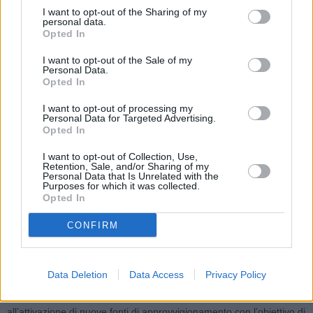
La volontà di contribuire allo sviluppo del territorio e al
I want to opt-out of the Sharing of my
personal data.
ripensamento dei sistemi di gestione a salvaguardia della risorsa
Opted In
idrica si è concretizzato nel 2022 in 9,5 milioni di euro in progetti di
I want to opt-out of the Sale of my
ricerca e innovazione, che si aggiungono ai consolidati rapporti di
Personal Data.
collaborazione con Istituzioni e Università.
Opted In
Guardando al medio lungo periodo, è stata delineata la
I want to opt-out of processing my
trasformazione della Società in multiutility, nel rispetto dell’indirizzo
Personal Data for Targeted Advertising.
strategico verso lo sviluppo sostenibile, adottato con il Piano di
Opted In
Sostenibilità 2022-2024 approvato dal Consiglio di Amministrazione
I want to opt-out of Collection, Use,
a dicembre 2021 e confermato nel Piano Strategico 2022-2026
Retention, Sale, and/or Sharing of my
Personal Data that Is Unrelated with the
approvato a maggio 2022.
Purposes for which it was collected.
I tre pilastri del Piano Strategico al 2026 richiamati nel Report
Opted In
integrato sono: tutela della risorsa idrica, transizione energetica ed
CONFIRM
economia circolare con investimenti complessivi pari a 2 miliardi di
euro.
Tra questi 1,75 miliardi di euro sono destinati alla tutela della
Data Deletion
Data Access
Privacy Policy
risorsa idrica, alla riduzione delle perdite idriche, al completamento
delle interconnessioni della rete di grande adduzione e
all’attivazione di nuove fonti di approvvigionamento con l’obiettivo di