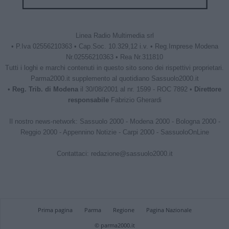
Linea Radio Multimedia srl
• P.Iva 02556210363 • Cap.Soc. 10.329,12 i.v. • Reg.Imprese Modena
Nr.02556210363 • Rea Nr.311810
Tutti i loghi e marchi contenuti in questo sito sono dei rispettivi proprietari.
Parma2000.it supplemento al quotidiano Sassuolo2000.it
•
Reg. Trib. di Modena
il 30/08/2001 al nr. 1599 - ROC 7892 •
Direttore
responsabile
Fabrizio Gherardi
Il nostro news-network:
Sassuolo 2000
-
Modena 2000
-
Bologna 2000
-
Reggio 2000
-
Appennino Notizie
-
Carpi 2000
-
SassuoloOnLine
Contattaci:
redazione@sassuolo2000.it
Prima pagina
Parma
Regione
Pagina Nazionale
© parma2000.it