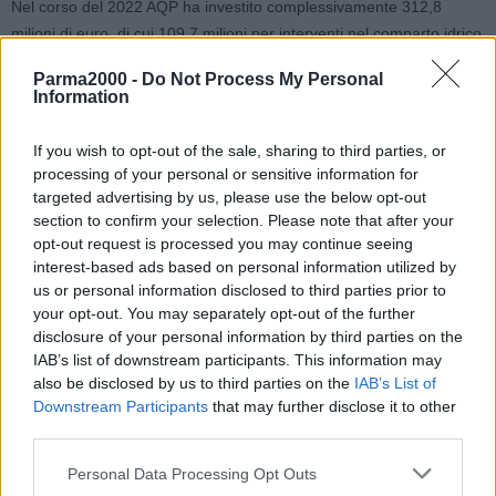
Nel corso del 2022 AQP ha investito complessivamente 312,8
milioni di euro, di cui 109,7 milioni per interventi nel comparto idrico
(classe acquedotto), 106,4 milioni per la depurazione, 69,9 milioni
Parma2000 -
Do Not Process My Personal
di euro per il sistema fognario e i restanti 26,8 milioni di euro in
Information
altre attività.
Oltre il 60% dei contratti attivi è affidato a imprese pugliesi. Ciò
If you wish to opt-out of the sale, sharing to third parties, or
conferma il ruolo di AQP motore trainante per la crescita del tessuto
processing of your personal or sensitive information for
economico locale.
targeted advertising by us, please use the below opt-out
L’efficientamento degli impianti di depurazione ha permesso di
section to confirm your selection. Please note that after your
opt-out request is processed you may continue seeing
produrre l’8,2% di fanghi in meno e il riutilizzo in agricoltura del
interest-based ads based on personal information utilized by
98,5% del totale.
us or personal information disclosed to third parties prior to
L’impegno sul capitale umano nel 2022 ha portato a un incremento
your opt-out. You may separately opt-out of the further
di risorse del 7,5%. La valorizzazione dei talenti è passata
disclosure of your personal information by third parties on the
attraverso il rispetto delle unicità, l’inclusione e la formazione
IAB’s list of downstream participants. This information may
continua – con circa 37.000 ore erogate. Quattrocentoquarantuno
also be disclosed by us to third parties on the
IAB’s List of
le donne presenti in azienda, con un incremento del +9,2% rispetto
Downstream Participants
that may further disclose it to other
third parties.
al 2021 e del +54% delle sole under 30. Acquedotto Pugliese ha
inoltre attivato nel 2022 la predisposizione del primo bilancio di
Personal Data Processing Opt Outs
genere.