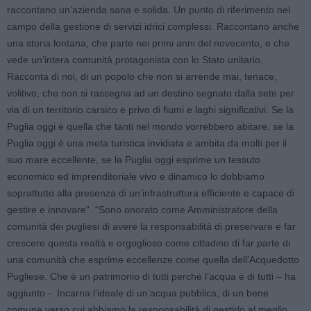
raccontano un’azienda sana e solida. Un punto di riferimento nel
campo della gestione di servizi idrici complessi. Raccontano anche
una storia lontana, che parte nei primi anni del novecento, e che
vede un’intera comunità protagonista con lo Stato unitario.
Racconta di noi, di un popolo che non si arrende mai, tenace,
volitivo, che non si rassegna ad un destino segnato dalla sete per
via di un territorio carsico e privo di fiumi e laghi significativi. Se la
Puglia oggi è quella che tanti nel mondo vorrebbero abitare, se la
Puglia oggi è una meta turistica invidiata e ambita da molti per il
suo mare eccellente, se la Puglia oggi esprime un tessuto
economico ed imprenditoriale vivo e dinamico lo dobbiamo
soprattutto alla presenza di un’infrastruttura efficiente e capace di
gestire e innovare”. “Sono onorato come Amministratore della
comunità dei pugliesi di avere la responsabilità di preservare e far
crescere questa realtà e orgoglioso come cittadino di far parte di
una comunità che esprime eccellenze come quella dell’Acquedotto
Pugliese. Che è un patrimonio di tutti perchè l’acqua è di tutti – ha
aggiunto -. Incarna l’ideale di un’acqua pubblica, di un bene
comune verso cui abbiamo la responsabilità di gestirlo al meglio