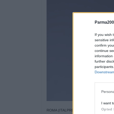
Parma200
If you wish 
sensitive in
confirm you
continue se
information 
further disc
participants
Downstream 
Persona
I want t
Opted 
ROMA (ITALPRESS) – “Il governo Draghi e 