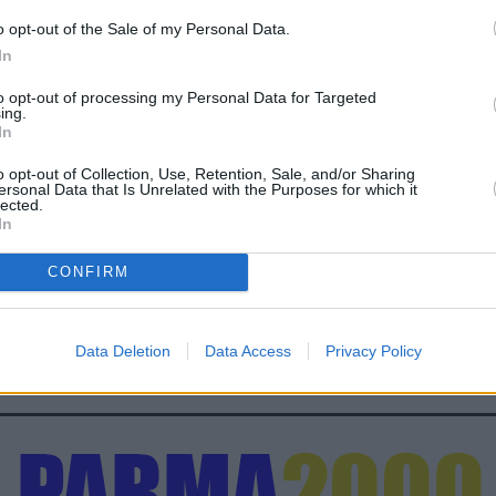
 Esteri, Luigi Di Maio, a RTL 102.5.
o opt-out of the Sale of my Personal Data.
hè non è più il M5S, ha deciso di non votare la fiducia e
In
imesso. Mattarella ha ovviamente indicato di
à un atto di maturità dei partiti io vedo molto complicata la
to opt-out of processing my Personal Data for Targeted
ing.
non è un passaggio formale perchè l’Italia rischia di non
In
to in questo momento sarebbe un problema”.
o opt-out of Collection, Use, Retention, Sale, and/or Sharing
ersonal Data that Is Unrelated with the Purposes for which it
lected.
In
CONFIRM
Data Deletion
Data Access
Privacy Policy