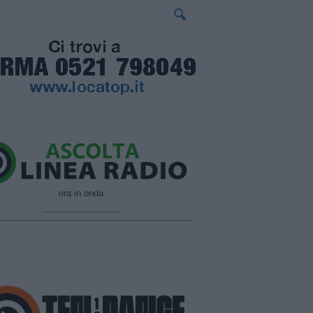
ora in onda
________________