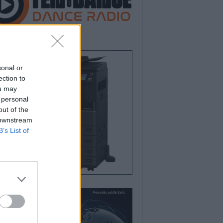
sonal or
ection to
ou may
 personal
out of the
 downstream
B’s List of