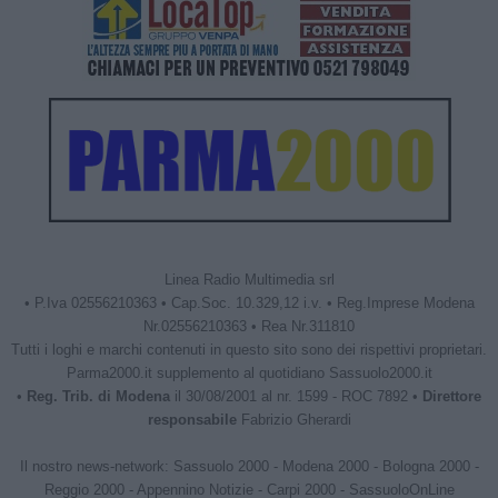
Linea Radio Multimedia srl
• P.Iva 02556210363 • Cap.Soc. 10.329,12 i.v. • Reg.Imprese Modena
Nr.02556210363 • Rea Nr.311810
Tutti i loghi e marchi contenuti in questo sito sono dei rispettivi proprietari.
Parma2000.it supplemento al quotidiano Sassuolo2000.it
•
Reg. Trib. di Modena
il 30/08/2001 al nr. 1599 - ROC 7892 •
Direttore
responsabile
Fabrizio Gherardi
Il nostro news-network:
Sassuolo 2000
-
Modena 2000
-
Bologna 2000
-
Reggio 2000
-
Appennino Notizie
-
Carpi 2000
-
SassuoloOnLine