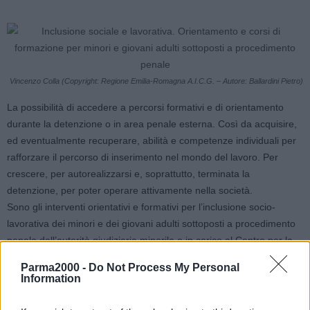
Vincenzo Colla (Copyright: Regione Emilia-Romagna A.I.C.G. – Autore: Ballardini Pietro)
La possibilità di accedere a percorsi formativi e di orientamento
durante la detenzione o in area penale esterna. Così da acquisire,
ed eventualmente recuperare, abilità e competenze individuali per
rafforzare il percorso di inserimento nel mondo del lavoro. Per
crescere, per autorealizzarsi e, soprattutto, terminata la
detenzione, per poter operare attivamente nella società.
Sono gli interventi orientativi e formativi per l’inclusione socio-
lavorativa dei minori e dei giovani adulti sottoposti a procedimento
penale dall’autorità giudiziaria minorile e in carico al Centro per la
giustizia minorile dell’Emilia-Romagna. Previsti in un apposito
Parma2000 -
Do Not Process My Personal
bando approvato dalla Giunta regionale su proposta dell’assessore
Information
alla Formazione e Lavoro,
Vincenzo Colla
. Stanziati 500mila euro
finanziabili a seguito dell’adozione da parte della Commissione