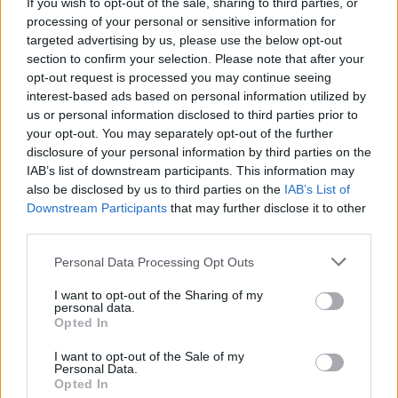
If you wish to opt-out of the sale, sharing to third parties, or
europea del Programma regionale FSE+ 2021/2027.
processing of your personal or sensitive information for
targeted advertising by us, please use the below opt-out
section to confirm your selection. Please note that after your
“Vogliamo agire su ogni forma di fragilità, per contrastare
opt-out request is processed you may continue seeing
l’emarginazione sociale e favorire, attraverso il lavoro, il
interest-based ads based on personal information utilized by
reinserimento nella comunità– afferma
Colla
-. Abbiamo l’obbligo di
us or personal information disclosed to third parties prior to
dare ai giovani che hanno sbagliato una opportunità seria di
your opt-out. You may separately opt-out of the further
costruirsi un futuro dignitoso, così come previsto dai percorsi di
disclosure of your personal information by third parties on the
legge”.
IAB’s list of downstream participants. This information may
also be disclosed by us to third parties on the
IAB’s List of
Downstream Participants
that may further disclose it to other
L’invito a presentare iniziative si rivolge agli organismi accreditati
third parties.
per l’ambito della “formazione superiore” e in quello aggiuntivo
“utenze speciali” nonché a quelli che abbiano presentato domanda
Personal Data Processing Opt Outs
di accreditamento al momento della presentazione della proposta.
I want to opt-out of the Sharing of my
personal data.
Gli interventi
Opted In
In funzione alle caratteristiche dei destinatari, potranno essere
I want to opt-out of the Sale of my
candidati progetti relativi a interventi per l’inclusione e l’autonomia
Personal Data.
per i giovani ristretti nell’Istituto Penale minorenni di Bologna con
Opted In