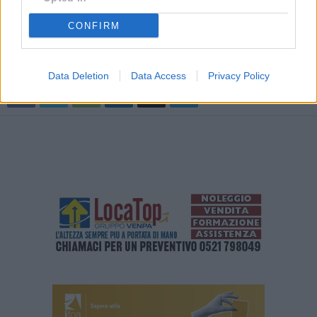
– foto agenziafotogramma.it
(ITALPRESS).
CONFIRM
TAGS
ITALIA
NEWSONLINE
NOTIZIEONLINE
Data Deletion
Data Access
Privacy Policy