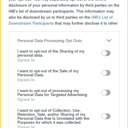
questa mattina una serie di consultazioni per sostituire i ministri
disclosure of your personal information by third parties on the
dimissionari e dare continuità al lavoro del governo. “Una tabella di
IAB’s list of downstream participants. This information may
marcia per la successione verrà resa nota nei prossimi giorni” ha
also be disclosed by us to third parties on the
IAB’s List of
comunicato l’ex leader, anche se l’ipotesi più accreditata è quella
Downstream Participants
that may further disclose it to other
che Johnson resti a capo dell’esecutivo fino in autunno. Nel suo
third parties.
breve discorso, Johnson ha ricordato la gestione della pandemia e
Personal Data Processing Opt Outs
della campagna vaccinale, così come ha ribadito il totale appoggio
da parte del Regno Unito nei confronti dell’Ucraina e della loro
I want to opt-out of the Sharing of my
personal data.
battaglia contro l’aggressione russa. Ma ha anche ribadito che “c’è
Opted In
ancora molto da fare” e nonostante abbia cercato di convincere i
colleghi di partito che un cambio di leadership in questo momento
I want to opt-out of the Sale of my
Personal Data.
potrebbe essere “eccentrico”, ha anche puntualizzato che “in
Opted In
politica nessuno è indispensabile”. Johnson è “triste di lasciare il
lavoro migliore del mondo” e ha ringraziato il suo staff, la sua
I want to opt-out of processing my
Personal Data for Targeted Advertising.
famiglia, ma soprattutto il popolo britannico, a cui ha detto che “il
Opted In
futuro sarà roseo”. “Il nostro ottimo sistema produrrà un nuovo
I want to opt-out of Collection, Use,
leader per superare le situazioni difficili che vice il Paese”, ha
Retention, Sale, and/or Sharing of my
aggiunto. “A chiunque sarà il mio successore darò il mio sostegno”,
Personal Data that Is Unrelated with the
Purposes for which it was collected.
ha sottolineato.
Opted In