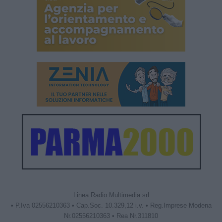
Linea Radio Multimedia srl
• P.Iva 02556210363 • Cap.Soc. 10.329,12 i.v. • Reg.Imprese Modena
Nr.02556210363 • Rea Nr.311810