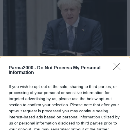
Parma2000 -
Do Not Process My Personal
Information
If you wish to opt-out of the sale, sharing to third parties, or
LONDRA (ITALPRESS) – Il primo ministro britannico Boris Johnson
processing of your personal or sensitive information for
ha annunciato le sue dimissioni da leader del partito conservatore
targeted advertising by us, please use the below opt-out
nel corso di una rapida conferenza stampa di fronte l’uscio di 10
section to confirm your selection. Please note that after your
Downing Street, la residenza del primo ministro.
opt-out request is processed you may continue seeing
Johnson resterà in carica a Downing Street finchè i conservatori
interest-based ads based on personal information utilized by
us or personal information disclosed to third parties prior to
non avranno deciso chi sarà il suo successore, organizzando
your opt-out. You may separately opt-out of the further