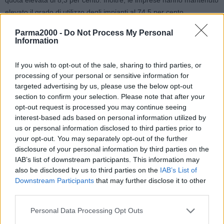
quota elevata di 8,3 per cento. Inoltre, le imprese hanno mantenuto
elevato il grado di utilizzo degli impianti al 74,5 per cento.
Parma2000 -
Do Not Process My Personal
Il registro delle imprese
Information
Le misure adottate a salvaguardia delle imprese prima e la ripresa
If you wish to opt-out of the sale, sharing to third parties, or
in corso poi hanno contenuto l’emorragia delle imprese artigiane
processing of your personal or sensitive information for
dell’industria in senso stretto. A fine marzo 2022 le imprese attive
targeted advertising by us, please use the below opt-out
erano 26.457 in flessione dell’1,1 per cento rispetto allo stesso
section to confirm your selection. Please note that after your
opt-out request is processed you may continue seeing
mese dello scorso anno, con un calo pari a 291 imprese.
interest-based ads based on personal information utilized by
us or personal information disclosed to third parties prior to
La tendenza alla diminuzione è in tutti i settori. E’ stata determinata
your opt-out. You may separately opt-out of the further
in particolare da industria ceramica, del vetro e dei materiali per
disclosure of your personal information by third parties on the
l’edilizia (-2,5 per cento), poi meccanica, elettricità ed elettronica e
IAB’s list of downstream participants. This information may
dei mezzi di trasporto” (-58 unità, -1,1 per cento), moda (-57
also be disclosed by us to third parties on the
IAB’s List of
imprese, -1,3 per cento), industria alimentare (-53 imprese, -1,7
Downstream Participants
that may further disclose it to other
third parties.
per cento).
Personal Data Processing Opt Outs
Riguardo alla forma giuridica, sono aumentate solo le società di