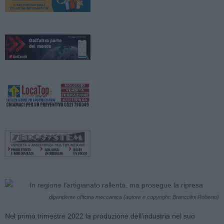
dipendente officina meccanica (autore e copyright: Brancolini Roberto)
Nel primo trimestre 2022 la produzione dell’industria nel suo