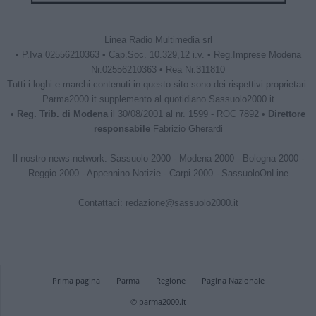
Linea Radio Multimedia srl
• P.Iva 02556210363 • Cap.Soc. 10.329,12 i.v. • Reg.Imprese Modena
Nr.02556210363 • Rea Nr.311810
Tutti i loghi e marchi contenuti in questo sito sono dei rispettivi proprietari.
Parma2000.it supplemento al quotidiano Sassuolo2000.it
•
Reg. Trib. di Modena
il 30/08/2001 al nr. 1599 - ROC 7892 •
Direttore
responsabile
Fabrizio Gherardi
Il nostro news-network:
Sassuolo 2000
-
Modena 2000
-
Bologna 2000
-
Reggio 2000
-
Appennino Notizie
-
Carpi 2000
-
SassuoloOnLine
Contattaci:
redazione@sassuolo2000.it
Prima pagina
Parma
Regione
Pagina Nazionale
© parma2000.it