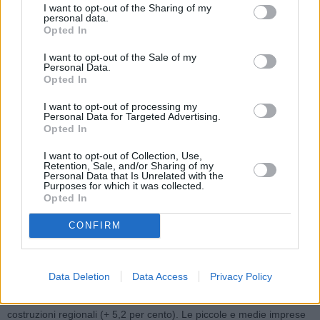
capitale (+2,1 per cento, +896 imprese) giunte a rappresentare il
I want to opt-out of the Sharing of my
personal data.
16,3 per cento. Si sono ridotte in modo sensibile le società di
Opted In
persone (-317 unità, -4,5 per cento) e hanno subito un calo le ditte
I want to opt-out of the Sale of my
individuali (-62 unità, -0,4 per cento).
Personal Data.
Opted In
L’artigianato nelle costruzioni
I want to opt-out of processing my
Personal Data for Targeted Advertising.
Tra gennaio e marzo ha trovato conferma la tendenza positiva per
Opted In
l’artigianato delle costruzioni emiliano-romagnolo, che è apparsa
I want to opt-out of Collection, Use,
meno intensa rispetto ai trimestri precedenti. La spinta dei “bonus”
Retention, Sale, and/or Sharing of my
Personal Data that Is Unrelated with the
si è forse scontrata con limiti d’offerta (disponibilità di imprese,
Purposes for which it was collected.
lavoratori e materiali), con notevoli incrementi dei listini, sui cui
Opted In
hanno gravato anche le conseguenze del conflitto in Ucraina.
CONFIRM
Il volume d’affari a prezzi correnti ha fatto registrare un buon
incremento rispetto allo stesso periodo del 2021 (+6,3 per cento),
Data Deletion
Data Access
Privacy Policy
dove però la tendenza era ancora lievemente negativa. Il dato
appare appena superiore rispetto al totale delle imprese di
costruzioni regionali (+ 5,2 per cento). Le piccole e medie imprese