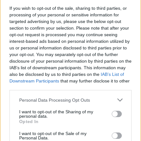
l’azzurro per un pelo non riesce a completare la straordinaria
If you wish to opt-out of the sale, sharing to third parties, or
impresa e ferma il cronometro dopo 14’32″80, che gli vale
processing of your personal or sensitive information for
comunque anche il primato europeo. Distanti l’americano Bobby
targeted advertising by us, please use the below opt-out
section to confirm your selection. Please note that after your
Finke (14’36″70) e il tedesco Florian Wellbrock (14’36″90),
opt-out request is processed you may continue seeing
medaglie d’argento e bronzo. “Sapevo che potevo fare bene e
interest-based ads based on personal information utilized by
vincere 2 ori in vasca – le parole a caldo di Super Greg – L’800 è
us or personal information disclosed to third parties prior to
andato così e mi ha scocciato. Oggi ho pensato: piuttosto muoio
your opt-out. You may separately opt-out of the further
ma devo spingere e andare forte. Prima
disclosure of your personal information by third parties on the
della gara i miei amici mi hanno detto che ero quotato a 26. Ma
IAB’s list of downstream participants. This information may
come si permettono? Queste sono le gare che mi piace fare, so di
also be disclosed by us to third parties on the
IAB’s List of
Downstream Participants
that may further disclose it to other
poter gareggiare così. Volevo dimostrare che sono ancora qua”.
third parties.
Paltrinieri è d’ispirazione per la 4X100 mista, che lo imita in tutto:
oro e record europeo. Strepitosa performance degli azzurri che
Personal Data Processing Opt Outs
volano via sin dai primi 200 dove gli iridati di dorso e rana, Thomas
Ceccon e Nicolò Martinenghi, portano in dote un buon vantaggio.
I want to opt-out of the Sharing of my
personal data.
Nella frazione a farfalla tocca a Federico Burdisso resistere
Opted In
all’attacco degli Stati Uniti, prima degli ultimi 100 in cui Alessandro
I want to opt-out of the Sale of my
Miressi completa l’opera con lo stile libero. L’Italia tocca in 3’27″51
Personal Data.