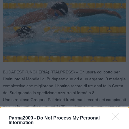
BUDAPEST (UNGHERIA) (ITALPRESS) – Chiusura col botto per
l’Italnuoto ai Mondiali di Budapest: due ori e un argento, 9 medaglie
complessive che migliorano il bottino record di tre anni fa in Corea
del Sud quando la spedizione azzurra si fermò a 8.
Uno strepitoso Gregorio Paltrinieri frantuma il record dei campionati
e vince la medaglia d’oro nei 1500 stile libero: gara capolavoro del
27enne carpigiano che scappa via dall’inizio, semina gli avversari e
Parma2000 -
Do Not Process My Personal
non si ferma più. Fino a 100 metri dal traguardo anche il record del
Information
mondo del cinese Sun Yang (14’31″02) sembra poter cadere, ma