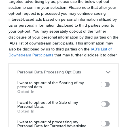
targeted advertising by us, please use the below opt-out
section to confirm your selection. Please note that after your
Sulla Diramazione per Ravenna, per consentire lavori di
opt-out request is processed you may continue seeing
manutenzione all’impianto di illuminazione, previsti in orario
interest-based ads based on personal information utilized by
us or personal information disclosed to third parties prior to
notturno, sarà completamente chiuso lo svincolo Fornace Zarattini,
your opt-out. You may separately opt-out of the further
in entrata e in uscita, nelle quattro notti consecutive di lunedì 27,
disclosure of your personal information by third parties on the
martedì 28, mercoledì 29 e giovedì 30 giugno, con orario 22:00-
IAB’s list of downstream participants. This information may
6:00.
also be disclosed by us to third parties on the
IAB’s List of
Downstream Participants
that may further disclose it to other
In alternativa, si consiglia di utilizzare lo svincolo di Bagnacavallo o
third parties.
lo svincolo Quadrifoglio.
Personal Data Processing Opt Outs
I want to opt-out of the Sharing of my
personal data.
Opted In
I want to opt-out of the Sale of my
Personal Data.
Opted In
I want to opt-out of processing my
Personal Data for Targeted Advertising.