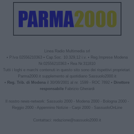
Linea Radio Multimedia srl
• P.Iva 02556210363 • Cap.Soc. 10.329,12 i.v. • Reg.Imprese Modena
Nr.02556210363 • Rea Nr.311810
Tutti i loghi e marchi contenuti in questo sito sono dei rispettivi proprietari.
Parma2000.it supplemento al quotidiano Sassuolo2000.it
•
Reg. Trib. di Modena
il 30/08/2001 al nr. 1599 - ROC 7892 •
Direttore
responsabile
Fabrizio Gherardi
Il nostro news-network:
Sassuolo 2000
-
Modena 2000
-
Bologna 2000
-
Reggio 2000
-
Appennino Notizie
-
Carpi 2000
-
SassuoloOnLine
Contattaci:
redazione@sassuolo2000.it