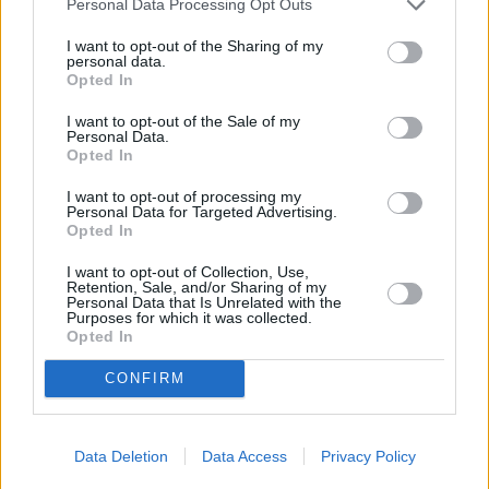
Personal Data Processing Opt Outs
Nelle battaglie del Donbass “l’esercito ucraino e la nostra
intelligence – ha detto Zelensky – hanno ancora tatticamente
I want to opt-out of the Sharing of my
battuto l’esercito russo. E questo nonostante il vantaggio
personal data.
Opted In
significativo dei russi nella quantità di equipaggiamento e,
soprattutto, nei sistemi di artiglieria. Il prezzo di questa battaglia –
I want to opt-out of the Sale of my
Personal Data.
ha continuato – per noi è molto alto. E’ proprio spaventoso”.
Opted In
Zelensky ha lanciato un ulteriore appello all’Occidente: “Attiriamo
quotidianamente l’attenzione dei nostri partner sul fatto che solo un
I want to opt-out of processing my
Personal Data for Targeted Advertising.
numero sufficiente di artiglieria moderna per l’Ucraina garantirà il
Opted In
nostro vantaggio e, finalmente, la fine della tortura russa del
Donbass ucraino”.
I want to opt-out of Collection, Use,
Retention, Sale, and/or Sharing of my
Un messaggio ai Paesi occidentali, nel frattempo, arriva anche da
Personal Data that Is Unrelated with the
Purposes for which it was collected.
Mosca. Per il portavoce del Cremlino, Dmitry Peskov, le sanzioni si
Opted In
ritorceranno contro chi le ha imposte. “La Russia è un paese troppo
grande perchè la guerra contro di essa non torni indietro come un
CONFIRM
boomerang”, ha detto Peskov. “Spingere la Russia fuori dalla vita
internazionale – ha aggiunto – è assolutamente senza speranza e
davvero impossibile. E il ritmo degli sviluppi degli ultimi mesi lo
Data Deletion
Data Access
Privacy Policy
evidenzia chiaramente”, ha affermato.