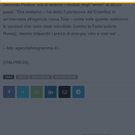
Secondo Peskov, ora si vedono i risultati degli “errori” di alcuni
paesi. “Ora vediamo – ha detto il portavoce del Cremlino in
un’intervista all’agenzia russa Tass – come tutte queste restrizioni,
le sanzioni che sono state introdotte (contro la Federazione
Russa), stanno colpendo i prezzi di energia, cibo e così via”.
– foto agenziafotogramma.it –
(ITALPRESS).
TAGS
ITALIA
NEWSONLINE
NOTIZIEONLINE