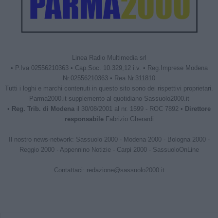
Linea Radio Multimedia srl
• P.Iva 02556210363 • Cap.Soc. 10.329,12 i.v. • Reg.Imprese Modena
Nr.02556210363 • Rea Nr.311810
Tutti i loghi e marchi contenuti in questo sito sono dei rispettivi proprietari.
Parma2000.it supplemento al quotidiano Sassuolo2000.it
•
Reg. Trib. di Modena
il 30/08/2001 al nr. 1599 - ROC 7892 •
Direttore
responsabile
Fabrizio Gherardi
Il nostro news-network:
Sassuolo 2000
-
Modena 2000
-
Bologna 2000
-
Reggio 2000
-
Appennino Notizie
-
Carpi 2000
-
SassuoloOnLine
Contattaci:
redazione@sassuolo2000.it