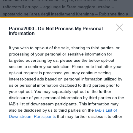
rafforzato il gruppo – aggiunge lo Stato maggiore ucraino –
spostando nell’area degli insediamenti Kreminna – Rubizhne fino a
due gruppi tattici di battaglione. Con il supporto dell’artiglieria –
prosegue -, ha effettuato operazioni d’assalto nella città di
Parma2000 -
Do Not Process My Personal
Information
Severodonetsk, cercando di prendere piede nella parte centrale
della città”.
If you wish to opt-out of the sale, sharing to third parties, or
La pressione su Severodonetsk continua e il 13 giugno le truppe
processing of your personal or sensitive information for
ucraine che combattono nella città del Lugansk sono state
targeted advertising by us, please use the below opt-out
avvertite: arrendersi o morire. Per il vice comandante del
section to confirm your selection. Please note that after your
dipartimento della Milizia dell’autoproclamata repubblica di
opt-out request is processed you may continue seeing
Donetsk, Eduard Basurin, le unità di Kiev non hanno altra opzione:
interest-based ads based on personal information utilized by
us or personal information disclosed to third parties prior to
“Seguire l’esempio dei loro colleghi di Mariupol e arrendersi, o
your opt-out. You may separately opt-out of the further
morire”. Severodonetsk, quindi, continua a rappresentare il cuore
disclosure of your personal information by third parties on the
della battaglia e il suo destino appare decisivo. Secondo
IAB’s list of downstream participants. This information may
l’intelligence britannica, “il principale sforzo operativo della Russia
also be disclosed by us to third parties on the
IAB’s List of
rimane l’assalto alla sacca di Severodonetsk nel Donbass e il suo
Downstream Participants
that may further disclose it to other
gruppo occidentale di forze ha probabilmente fatto piccoli progressi
third parties.
nel settore di Kharkiv per la prima volta in diverse settimane”.