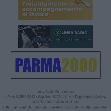
Linea Radio Multimedia srl
• P.Iva 02556210363 • Cap.Soc. 10.329,12 i.v. • Reg.Imprese Modena
Nr.02556210363 • Rea Nr.311810
Tutti i loghi e marchi contenuti in questo sito sono dei rispettivi proprietari.