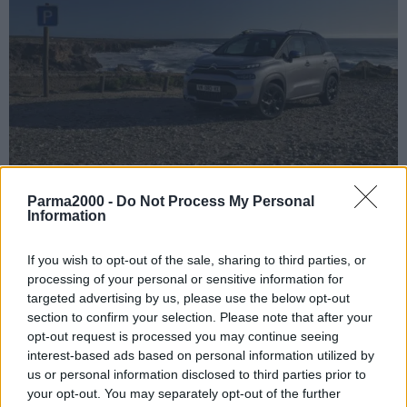
Parma2000 -
Do Not Process My Personal
TORINO (ITALPRESS) – Per la terza volta, SUV Citroèn C3
Information
Aircross porta la firma Rip Curl. Questa nuova edizione 2022,
proposta sulla base della versione Shine, si arricchisce del Pack
If you wish to opt-out of the sale, sharing to third parties, or
Color “Anodised Blue”, di un nuovo ambiente interno con colori e
processing of your personal or sensitive information for
targeted advertising by us, please use the below opt-out
materiali nei toni “Blue Jeans” e di equipaggiamenti come i cerchi in
section to confirm your selection. Please note that after your
lega 17″ Origami Black di serie e i vetri posteriori oscurati. Il SUV
opt-out request is processed you may continue seeing
compatto del marchio della doppia freccia è un punto di riferimento
interest-based ads based on personal information utilized by
del suo segmento per la sua versatilità, modularità e abitabilità.
us or personal information disclosed to third parties prior to
Caratteristiche che si adattano perfettamente alla pratica degli
your opt-out. You may separately opt-out of the further