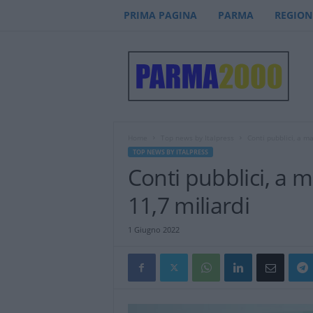
PRIMA PAGINA
PARMA
REGION
P
a
r
m
a
2
0
Home
Top news by Italpress
Conti pubblici, a ma
0
TOP NEWS BY ITALPRESS
0
Conti pubblici, a 
–
n
11,7 miliardi
o
t
1 Giugno 2022
i
z
i
e