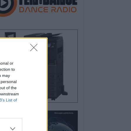
sonal or
ection to
ou may
 personal
out of the
 downstream
B’s List of