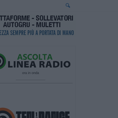
ora in onda
________________