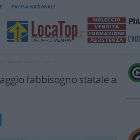
E
PAGINA NAZIONALE
ggio fabbisogno statale a 11,7 miliardi
maggio fabbisogno statale a