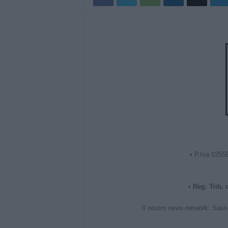
• P.Iva 0255
•
Reg. Trib.
Il nostro news-network:
Sass