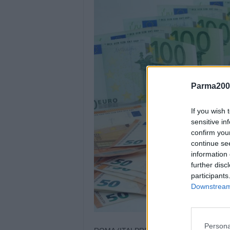
Parma200
If you wish 
sensitive in
confirm you
continue se
information 
further disc
participants
Downstream 
Persona