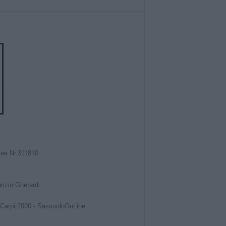
Rea Nr.311810
izio Gherardi
Carpi 2000
-
SassuoloOnLine