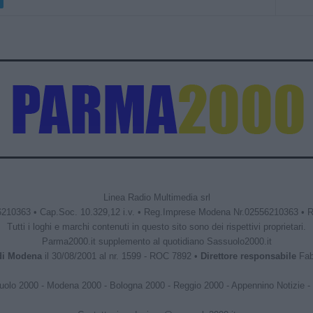
Linea Radio Multimedia srl
6210363 • Cap.Soc. 10.329,12 i.v. • Reg.Imprese Modena Nr.02556210363 • 
Tutti i loghi e marchi contenuti in questo sito sono dei rispettivi proprietari.
Parma2000.it supplemento al quotidiano Sassuolo2000.it
 di Modena
il 30/08/2001 al nr. 1599 - ROC 7892 •
Direttore responsabile
Fabr
uolo 2000
-
Modena 2000
-
Bologna 2000
-
Reggio 2000
-
Appennino Notizie
-