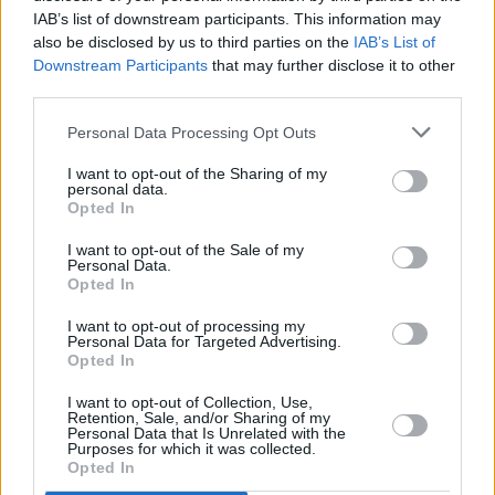
Superiore di Sanità. Il tasso di occupazione in terapia intensiva
IAB’s list of downstream participants. This information may
scende al 2,6% (rilevazione giornaliera ministero della Salute al 26
also be disclosed by us to third parties on the
IAB’s List of
maggio) dal 3,1% (19 maggio). Il tasso di occupazione in aree
Downstream Participants
that may further disclose it to other
mediche a livello nazionale scende al 9% (rilevazione giornaliera
third parties.
ministero della Salute al 26 maggio) contro il 10,9% (19 maggio).
Personal Data Processing Opt Outs
Una regione/provincia autonoma è classificata a rischio alto in
quanto i dati inviati non erano sufficientemente completi per la
I want to opt-out of the Sharing of my
personal data.
valutazione del rischio. Nessuna regione/provincia autonoma è
Opted In
classificata a rischio moderato; tutte le altre sono classificate a
rischio basso. Sei regioni/province autonome riportano almeno una
I want to opt-out of the Sale of my
Personal Data.
singola allerta di resilienza. Nessuna riporta molteplici allerte di
Opted In
resilienza. La percentuale dei casi rilevati attraverso l’attività di
tracciamento dei contatti è sostanzialmente stabile (13% contro il
I want to opt-out of processing my
Personal Data for Targeted Advertising.
12% della scorsa settimana). Rimane stabile anche la percentuale
Opted In
dei casi rilevati attraverso la comparsa dei sintomi (44% rispetto al
I want to opt-out of Collection, Use,
45%), come anche la percentuale dei casi diagnosticati attraverso
Retention, Sale, and/or Sharing of my
attività di screening (44% rispetto al 43%).
Personal Data that Is Unrelated with the
Purposes for which it was collected.
(ITALPRESS).
Opted In
-foto agenziafotogramma.it-