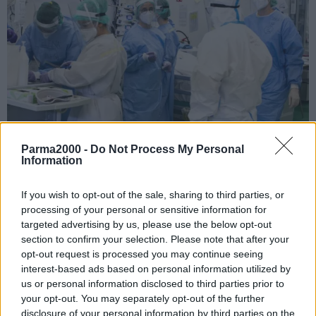
Parma2000 -
Do Not Process My Personal
Information
ROMA (ITALPRESS) – Scende l’incidenza settimanale del Covid-19
a livello nazionale: 261 ogni 100.000 abitanti (20-26 maggio)
If you wish to opt-out of the sale, sharing to third parties, or
rispetto a 375 ogni 100.000 abitanti (13-19 maggio). Nel periodo 4
processing of your personal or sensitive information for
maggio – 17 maggio, l’Rt medio calcolato sui casi sintomatici è
targeted advertising by us, please use the below opt-out
stato pari a 0,86, in diminuzione rispetto alla settimana precedente.
section to confirm your selection. Please note that after your
L’indice di trasmissibilità basato sui casi con ricovero ospedaliero è
opt-out request is processed you may continue seeing
interest-based ads based on personal information utilized by
al di sotto della soglia epidemica e stabile rispetto alla settimana
us or personal information disclosed to third parties prior to
precedente: RT=0,83 al 17 maggio, rispetto a Rt=0,84 al 10
your opt-out. You may separately opt-out of the further
maggio. E’ quanto emerge dai dati della cabina di regia dell’Istituto
disclosure of your personal information by third parties on the