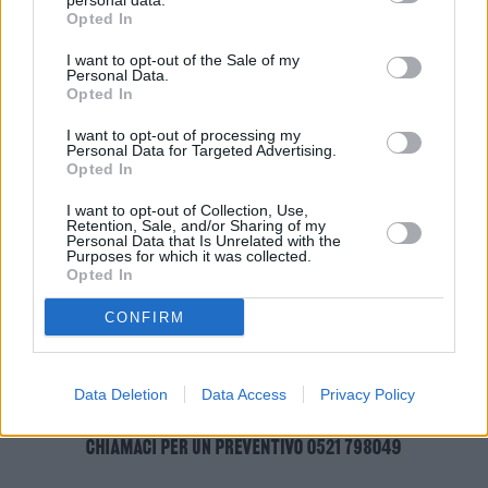
personal data.
Opted In
progetto, del valore stimato di circa 130 mila euro, che sarà
ultimato entro l’estate per consentire poi l’aggiudicazione e la
I want to opt-out of the Sale of my
Personal Data.
realizzazione dell’opera.
Opted In
I want to opt-out of processing my
Personal Data for Targeted Advertising.
Opted In
I want to opt-out of Collection, Use,
Retention, Sale, and/or Sharing of my
Personal Data that Is Unrelated with the
Purposes for which it was collected.
Opted In
CONFIRM
Data Deletion
Data Access
Privacy Policy