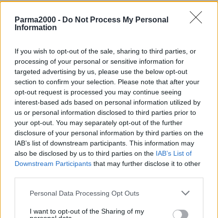
iniziati oggi mercoledì 25 maggio i lavori di sostituzione di barriere
guardrail a bordo strada.
Parma2000 -
Do Not Process My Personal
Information
Per consentire le lavorazioni, è stato istituito un senso unico
If you wish to opt-out of the sale, sharing to third parties, or
alternato con semaforo, che resterà attivo per tutta la durata
processing of your personal or sensitive information for
dell’intervento, prevista entro la fine di luglio.
targeted advertising by us, please use the below opt-out
section to confirm your selection. Please note that after your
L’intervento, dal costo complessivo di 200mila euro, è eseguito
opt-out request is processed you may continue seeing
dalla ditta Zaccaria costruzioni di Montese.
interest-based ads based on personal information utilized by
us or personal information disclosed to third parties prior to
your opt-out. You may separately opt-out of the further
Sulla stessa strada, in località Roncoscaglia è stato attivato nei
disclosure of your personal information by third parties on the
giorni scorsi un altro un senso unico alternato regolato da impianto
IAB’s list of downstream participants. This information may
semaforico, a causa del cedimento di un muro di sostegno del
also be disclosed by us to third parties on the
IAB’s List of
corpo stradale, che interessa parte della sede viaria.
Downstream Participants
that may further disclose it to other
third parties.
Lungo il tratto interessato dal cedimento, di circa 20 metri, è già in
Personal Data Processing Opt Outs
corso di elaborazione un progetto di messa in sicurezza del muro e
della strada, che già da qualche mese aveva iniziato a mostrare
I want to opt-out of the Sharing of my
segni di degrado. I tecnici della Provincia stanno ultimando il