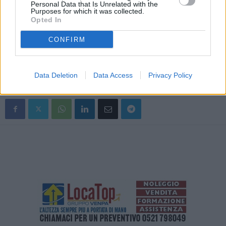
Personal Data that Is Unrelated with the
Purposes for which it was collected.
sfida. Ecco perchè abbiamo proposto una piattaforma di
Opted In
ricostruzione che sarà guidata dall’Ucraina e dalla Commissione
europea, perchè combineremo la riforma con gli investimenti”.
CONFIRM
– foto agenzia fotogramma.it-
(ITALPRESS).
Data Deletion
Data Access
Privacy Policy
TAGS
ITALIA
NEWSONLINE
NOTIZIEONLINE