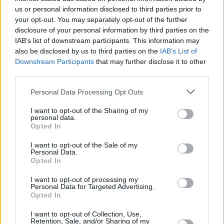
Cremlino – ha proseguito -. I nostri Stati membri si prendono cura
us or personal information disclosed to third parties prior to
di sei milioni di rifugiati ucraini e di otto milioni di sfollati interni.
your opt-out. You may separately opt-out of the further
disclosure of your personal information by third parties on the
Parallelamente l’Ucraina ha bisogno di un sostegno diretto al
IAB’s list of downstream participants. This information may
bilancio per mantenere l’economia in funzione: pensioni, stipendi,
also be disclosed by us to third parties on the
IAB’s List of
servizi di base. Abbiamo proposto oltre 10 miliardi di euro di
Downstream Participants
that may further disclose it to other
assistenza macrofinanziaria, il più grande pacchetto mai concepito
third parties.
dall’Unione europea per un paese terzo”. “Anche altri paesi, a
cominciare dagli Stati Uniti, stanno facendo del loro meglio. Si tratta
Personal Data Processing Opt Outs
di un’operazione di soccorso economico senza precedenti nella
I want to opt-out of the Sharing of my
storia recente – ha sottolineato la presidente della Commissione Ue
personal data.
Opted In
-. Questo è il breve termine. Ma è necessario fare di più. Con la
stessa determinazione aiuteremo mano nella mano l’Ucraina a
I want to opt-out of the Sale of my
risorgere dalle ceneri. Questa è l’idea alla base della piattaforma di
Personal Data.
Opted In
ricostruzione che ho proposto al presidente Zelenskyy. Ieri, nel suo
discorso qui a Davos, ha riconosciuto l’unità senza precedenti del
I want to opt-out of processing my
Personal Data for Targeted Advertising.
mondo democratico, la comprensione che la libertà deve essere
Opted In
combattuta. La ricostruzione dell’Ucraina richiede anche la nostra
unità senza precedenti. Come ha detto il presidente Zelensky la
I want to opt-out of Collection, Use,
Retention, Sale, and/or Sharing of my
quantità di lavoro è colossale. Ma insieme possiamo vincere la