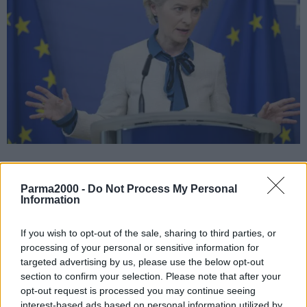
ROMA (ITALPRESS) – “L’Ucraina deve vincere questa guerra.
L’aggressione di Putin deve essere un fallimento strategico.
Parma2000 -
Do Not Process My Personal
Information
Faremo tutto il possibile per aiutare gli ucraini a prevalere e
riprendere il futuro nelle loro mani”. Lo ha detto la presidente della
If you wish to opt-out of the sale, sharing to third parties, or
Commissione Europea, Ursula Von der Leyen, nel suo intervento al
processing of your personal or sensitive information for
World Economic Forum a Davos.
targeted advertising by us, please use the below opt-out
“Per la prima volta nella nostra storia, l’Unione europea fornisce
section to confirm your selection. Please note that after your
aiuti militari a un paese sotto attacco. Le nostre sanzioni stanno
opt-out request is processed you may continue seeing
prosciugando l’economia russa e la macchina da guerra del
interest-based ads based on personal information utilized by