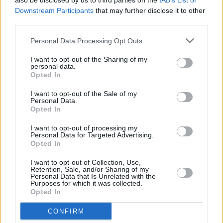
also be disclosed by us to third parties on the
IAB’s List of
atteggiamento provocatorio non fa altro che allontanare la
Downstream Participants
that may further disclose it to other
conclusione di questo conflitto”. E’ quanto si legge in una
third parties.
nota del presidente di Fi, Silvio Berlusconi.
“Occorrono equilibrio e fermezza e riservatezza: solo così si potrà
Personal Data Processing Opt Outs
ottenere dai russi una soluzione diplomatica accettabile. Non è
I want to opt-out of the Sharing of my
pensabile immaginare un nuovo equilibrio in Europa orientale
personal data.
senza o contro Mosca, come non è pensabile che tale equilibrio si
Opted In
basi sul fatto compiuto, sulla conquista militare, sulla occupazione
I want to opt-out of the Sale of my
di paesi liberi e sovrani che hanno tutto il diritto di tutelare la loro
Personal Data.
libertà con ogni mezzo necessario. Questa è la linea di Forza Italia
Opted In
e del governo italiano e di tutti i governi responsabili d’Europa e
I want to opt-out of processing my
dell’Alleanza Atlantica” conclude.
Personal Data for Targeted Advertising.
Opted In
Photo credit: agenziafotogramma.it
I want to opt-out of Collection, Use,
Retention, Sale, and/or Sharing of my
Personal Data that Is Unrelated with the
(ITALPRESS).
Purposes for which it was collected.
Opted In
TAGS
ITALIA
NEWSONLINE
NOTIZIEONLINE
CONFIRM