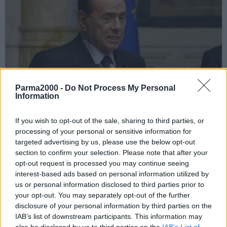
Parma2000 -
Do Not Process My Personal
Information
If you wish to opt-out of the sale, sharing to third parties, or
processing of your personal or sensitive information for
targeted advertising by us, please use the below opt-out
ROMA (ITALPRESS) – “La posizione del Presidente Berlusconi e di
section to confirm your selection. Please note that after your
Forza Italia non è cambiata ed è perfettamente in linea con quella
opt-out request is processed you may continue seeing
del PPE, dell’Europa e dell’Alleanza Atlantica. Nessuno in Occidente
interest-based ads based on personal information utilized by
– neppure gli stessi ucraini – ha immaginato che la guerra per
us or personal information disclosed to third parties prior to
difendere l’Ucraina dovesse diventare una guerra di aggressione
your opt-out. You may separately opt-out of the further
alla Russia. In questo quadro l’invio di armi come strumento
disclosure of your personal information by third parties on the
difensivo a Kiev è doveroso, l’enfasi propagandistica come ogni
IAB’s list of downstream participants. This information may